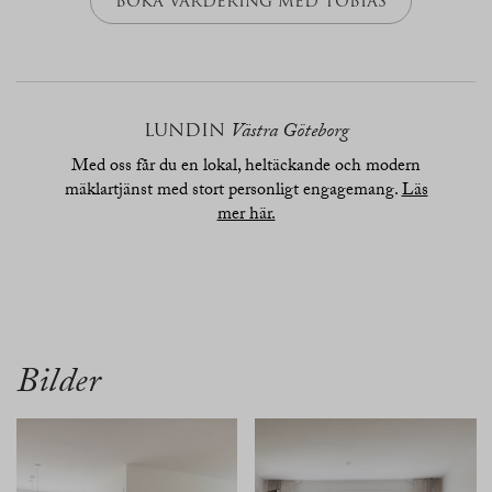
BOKA VÄRDERING MED TOBIAS
LUNDIN
Västra Göteborg
Med oss får du en lokal, heltäckande och modern
mäklartjänst med stort personligt engagemang.
Läs
mer här.
översikt
bilder
planritn.
karta
Bilder