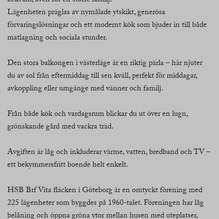
bekväm, även för en större familj.
Lägenheten präglas av nymålade ytskikt, generösa
förvaringslösningar och ett modernt kök som bjuder in till både
matlagning och sociala stunder.
Den stora balkongen i västerläge är en riktig pärla – här njuter
du av sol från eftermiddag till sen kväll, perfekt för middagar,
avkoppling eller umgänge med vänner och familj.
Från både kök och vardagsrum blickar du ut över en lugn,
grönskande gård med vackra träd.
Avgiften är låg och inkluderar värme, vatten, bredband och TV –
ett bekymmersfritt boende helt enkelt.
HSB Brf Vita fläcken i Göteborg är en omtyckt förening med
225 lägenheter som byggdes på 1960-talet. Föreningen har låg
belåning och öppna gröna ytor mellan husen med uteplatser,