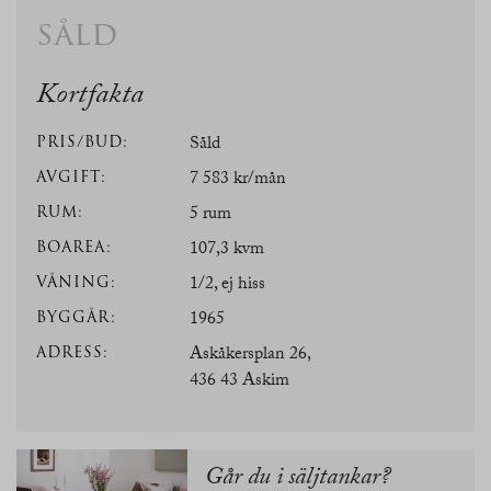
såld
Kortfakta
PRIS/BUD:
Såld
AVGIFT:
7 583 kr/mån
RUM:
5 rum
BOAREA:
107,3 kvm
VÅNING:
1/2, ej hiss
BYGGÅR:
1965
ADRESS:
Askåkersplan 26,
436 43 Askim
Går du i säljtankar?