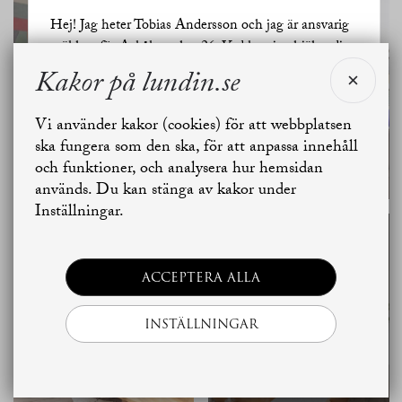
Hej! Jag heter Tobias Andersson och jag är ansvarig
mäklare för Askåkersplan 26. Vad kan jag hjälpa dig
med?
Kakor på lundin.se
Vi använder kakor (cookies) för att webbplatsen
Jag vill sälja
Jag vill boka värdering
ska fungera som den ska, för att anpassa innehåll
och funktioner, och analysera hur hemsidan
används. Du kan stänga av kakor under
Skapa bostadsbevakning
Kontakta mäklaren
Inställningar.
ACCEPTERA ALLA
SE ALLA
INSTÄLLNINGAR
BILDER