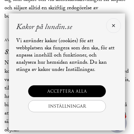
dig som säljare och vid kontraktsskrivningen får köpare
och säljare alltid en skriftlig redogörelse av
budgivningen.
Kakor på lundin.se
avslut
Vi använder kakor (cookies) för att
webbplatsen ska fungera som den ska, för att
8. Kontrakt
anpassa innehåll och funktioner, och
analysera hur hemsidan används. Du kan
När budgivningen är klar är det dags för
stänga av kakor under Inställningar.
kontraktsskrivning. Vi formulerar avtalet i enlighet med
vad köpare och säljare kommit överens om avseende pris,
tillträdesdag, eventuella villkor och nivå på
ACCEPTERA ALLA
handpenning. Ett accepterat och underskrivet avtal
binder parterna till varandra: Köparen kan vara säker på
INSTÄLLNINGAR
att säljaren inte låter bostaden gå till någon annan, och
1
säljaren är trygg i att köparen inte väljer ett annat
objekt.