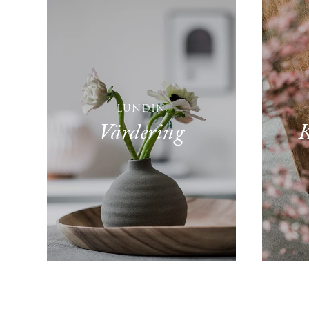
LUNDIN
Värdering
K