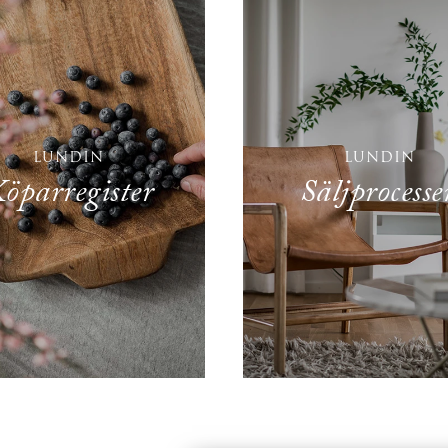
LUNDIN
LUNDIN
öparregister
Säljprocesse