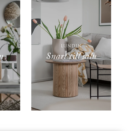
LUNDIN
n
Snart till salu