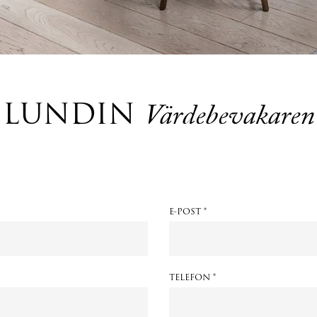
LUNDIN
Värdebevakaren
E-POST *
TELEFON *