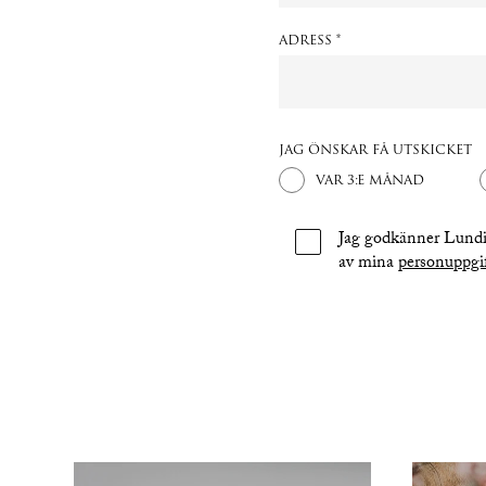
ADRESS *
JAG ÖNSKAR FÅ UTSKICKET
VAR 3:E MÅNAD
Jag godkänner Lundi
av mina
personuppgif