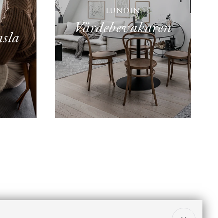
LUNDIN
Värdebevakaren
sla