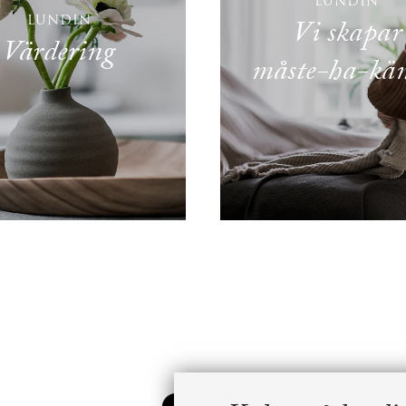
LUNDIN
LUNDIN
Vi skapar
Värdering
måste-ha-kän