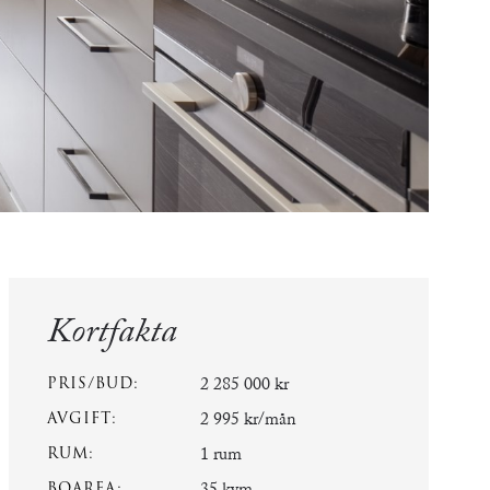
Kortfakta
PRIS/BUD:
2 285 000 kr
AVGIFT:
2 995 kr/mån
RUM:
1 rum
BOAREA: