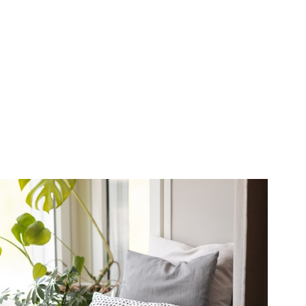
skrivning
karta