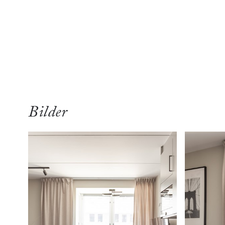
översikt
bilde
Bilder