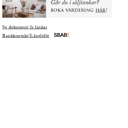
Går du i säljtankar?
boka värdering
här
!
Se dokument & länkar
Bankkontakt/Lånelöfte