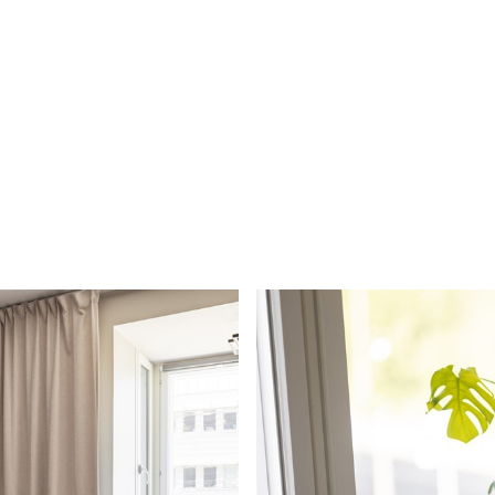
r
planritning
be