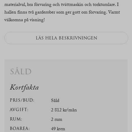
materialval, bra förvaring och tvättmaskin och torktumlare. I
hallen finns två garderober som ger gott om förvaring. Varmt
välkomna på visning!
LÄS HELA BESKRIVNINGEN
såld
Kortfakta
PRIS/BUD:
Såld
AVGIFT:
2 812 kr/mån
RUM:
2 rum
BOAREA:
49 kvm