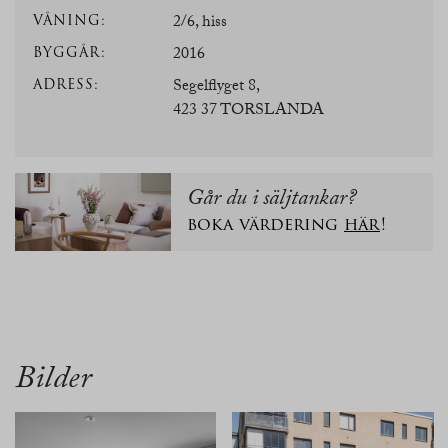
VÅNING:
2/6, hiss
BYGGÅR:
2016
ADRESS:
Segelflyget 8,
423 37 TORSLANDA
Går du i säljtankar?
boka värdering
här
!
översikt
bilder
planritn.
karta
Bilder