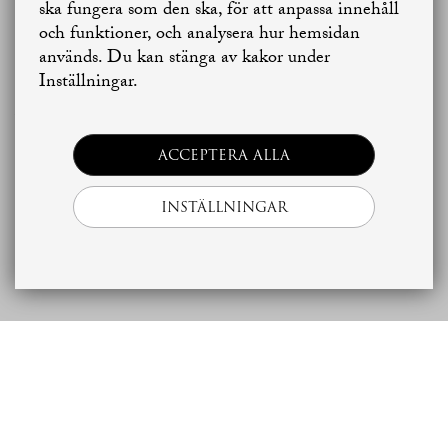
ska fungera som den ska, för att anpassa innehåll
och funktioner, och analysera hur hemsidan
Beskrivning
används. Du kan stänga av kakor under
Inställningar.
Ekonomi
ACCEPTERA ALLA
Bostad
INSTÄLLNINGAR
Förening
OMRÅDET
Torslanda Amhult
I Torslanda kombineras det behagliga livet vid havet med ett