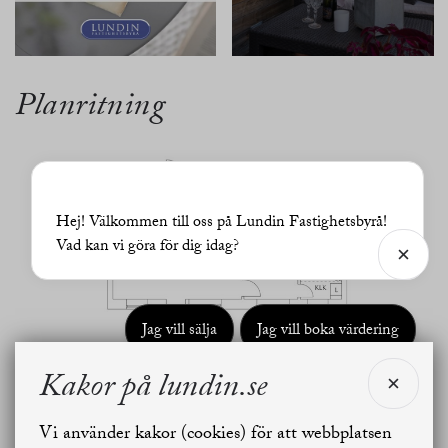
Planritning
Hej! Välkommen till oss på Lundin Fastighetsbyrå!
Vad kan vi göra för dig idag?
Jag vill sälja
Jag vill boka värdering
Kakor på lundin.se
Skapa bostadsbevakning
Kontakta mäklaren
Vi använder kakor (cookies) för att webbplatsen