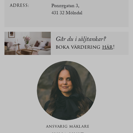
ADRESS:
Ponnygatan 3,
431 32 Mölndal
Går du i säljtankar?
boka värdering
här
!
ANSVARIG MÄKLARE