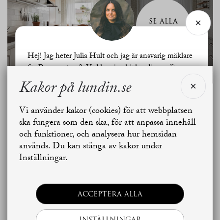
SE ALLA
BILDER
Hej! Jag heter Julia Hult och jag är ansvarig mäklare
för Ponnygatan 3. Vad kan jag hjälpa dig med?
Kakor på lundin.se
Planritning
Jag vill sälja
Jag vill boka värdering
Vi använder kakor (cookies) för att webbplatsen
ska fungera som den ska, för att anpassa innehåll
och funktioner, och analysera hur hemsidan
Skapa bostadsbevakning
Kontakta mäklaren
används. Du kan stänga av kakor under
Inställningar.
ACCEPTERA ALLA
INSTÄLLNINGAR