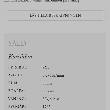
Tillträde flexibelt! Varmt välkommen på visning
LÄS HELA BESKRIVNINGEN
såld
Kortfakta
PRIS/BUD:
Såld
AVGIFT:
5 073 kr/mån
RUM:
3 rum
BOAREA:
66 kvm
VÅNING:
3/3, ej hiss
BYGGÅR:
1967