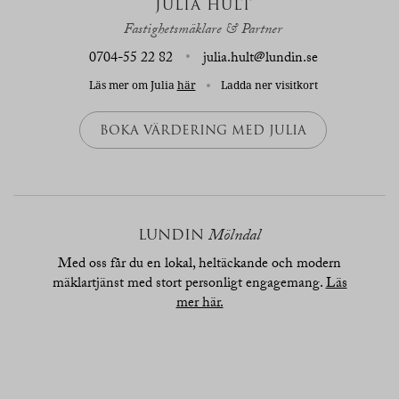
JULIA HULT
Fastighetsmäklare & Partner
0704-55 22 82
julia.hult@lundin.se
Läs mer om Julia
här
Ladda ner visitkort
BOKA VÄRDERING MED JULIA
LUNDIN
Mölndal
Med oss får du en lokal, heltäckande och modern
mäklartjänst med stort personligt engagemang.
Läs
mer här.
översikt
bilder
planritn.
karta