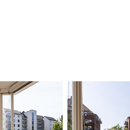
bilder
planritning