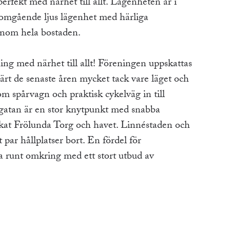
erfekt med närhet till allt. Lägenheten är i
enomgående ljus lägenhet med härliga
genom hela bostaden.
ng med närhet till allt! Föreningen uppskattas
lärt de senaste åren mycket tack vare läget och
m spårvagn och praktisk cykelväg in till
gatan är en stor knytpunkt med snabba
kat Frölunda Torg och havet. Linnéstaden och
 par hållplatser bort. En fördel för
a runt omkring med ett stort utbud av