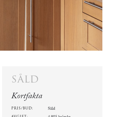
såld
Kortfakta
PRIS/BUD:
Såld
AVGIFT: