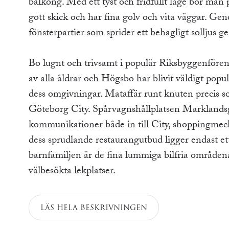
balkong. Med ett tyst och fridfullt läge bor man p
gott skick och har fina golv och vita väggar. G
fönsterpartier som sprider ett behagligt solljus 
Bo lugnt och trivsamt i populär Riksbyggenföreni
av alla åldrar och Högsbo har blivit väldigt popu
dess omgivningar. Mataffär runt knuten precis so
Göteborg City. Spårvagnshållplatsen Marklands
kommunikationer både in till City, shoppingmec
dess sprudlande restaurangutbud ligger endast ett
barnfamiljen är de fina lummiga bilfria områden
välbesökta lekplatser.
LÄS HELA BESKRIVNINGEN