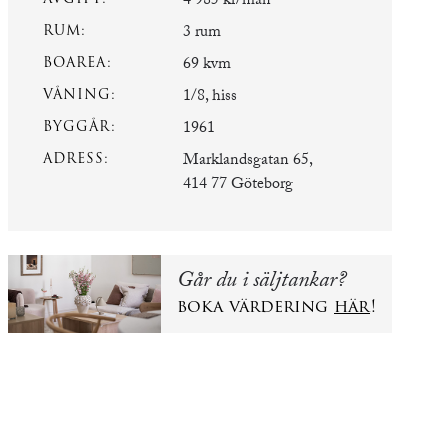
4 985 kr/mån
RUM:
3 rum
BOAREA:
69 kvm
VÅNING:
1/8, hiss
BYGGÅR:
1961
ADRESS:
Marklandsgatan 65,
414 77 Göteborg
Går du i säljtankar?
boka värdering
här
!