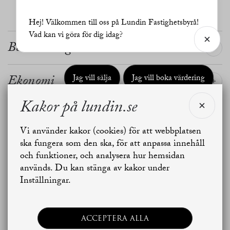
Hej! Välkommen till oss på Lundin Fastighetsbyrå!
Vad kan vi göra för dig idag?
Beskrivning
Ekonomi
Jag vill sälja
Jag vill boka värdering
Kakor på lundin.se
Bostad
Skapa bostadsbevakning
Kontakta mäklaren
Vi använder kakor (cookies) för att webbplatsen
ska fungera som den ska, för att anpassa innehåll
Förening
och funktioner, och analysera hur hemsidan
används. Du kan stänga av kakor under
Inställningar.
OMRÅDET
Kviberg
ACCEPTERA ALLA