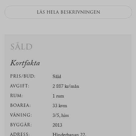
LÄS HELA BESKRIVNINGEN
såld
Kortfakta
PRIS/BUD:
Såld
AVGIFT:
2 887 kr/mån
RUM:
1 rum
BOAREA:
33 kvm
VÅNING:
3/5, hiss
BYGGÅR:
2013
ADRESS:
Hinderbanan 22,