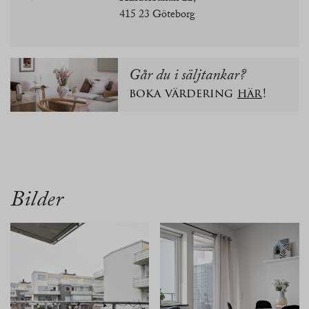
415 23 Göteborg
Går du i säljtankar?
boka värdering
här
!
översikt
bilder
karta
Bilder