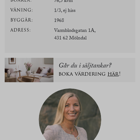
BOAREA:
76,5 kvm
VÅNING:
1/3, ej hiss
BYGGÅR:
1968
ADRESS:
Varmblodsgatan 1A,
431 62 Mölndal
Går du i säljtankar?
boka värdering
här
!