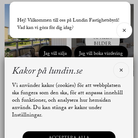
Hej! Välkommen till oss på Lundin Fastighetsbyrå!
Vad kan vi göra för dig idag?
SE ALLA
BILDER
Jag vill sälja
Jag vill boka värdering
Kakor på lundin.se
Skapa bostadsbevakning
Kontakta mäklaren
Vi använder kakor (cookies) för att webbplatsen
Planritning
ska fungera som den ska, för att anpassa innehåll
och funktioner, och analysera hur hemsidan
används. Du kan stänga av kakor under
Inställningar.
ACCEPTERA ALLA