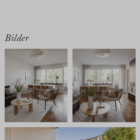
översikt
bilder
planritn.
karta
Bilder