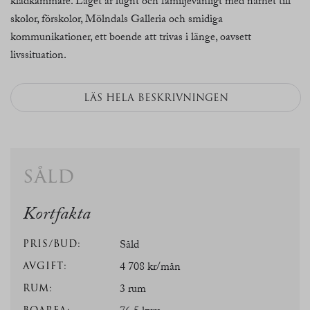
klädkammare. Läget är lugnt och familjevänligt med närhet till
skolor, förskolor, Mölndals Galleria och smidiga
kommunikationer, ett boende att trivas i länge, oavsett
livssituation.
LÄS HELA BESKRIVNINGEN
såld
Kortfakta
PRIS/BUD:
Såld
AVGIFT:
4 708 kr/mån
RUM:
3 rum