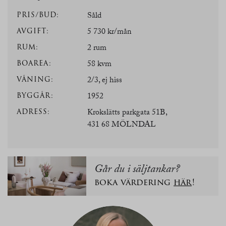
PRIS/BUD:
Såld
AVGIFT:
5 730 kr/mån
RUM:
2 rum
BOAREA:
58 kvm
VÅNING:
2/3, ej hiss
BYGGÅR:
1952
ADRESS:
Krokslätts parkgata 51B,
431 68 MÖLNDAL
Går du i säljtankar?
boka värdering
här
!