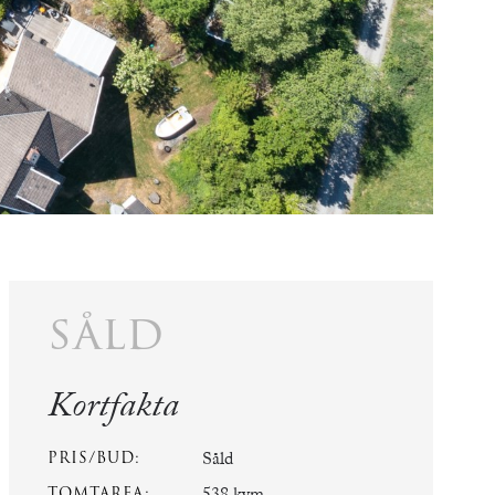
såld
Kortfakta
PRIS/BUD:
Såld
TOMTAREA: