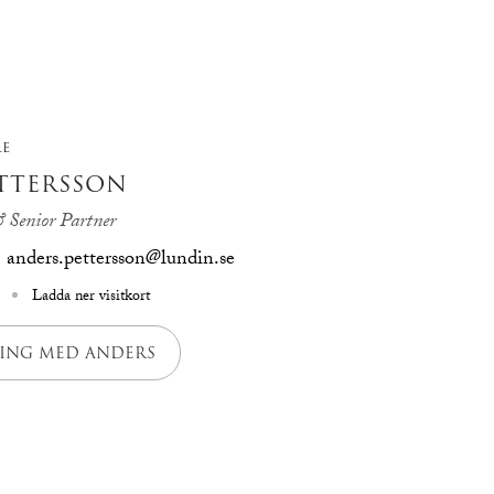
RE
TTERSSON
 Senior Partner
anders.pettersson@lundin.se
Ladda ner visitkort
ING MED ANDERS