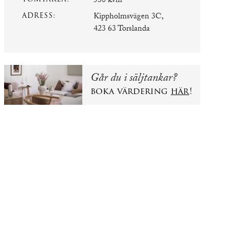
538 kvm
ADRESS:
Kippholmsvägen 3C,
423 63 Torslanda
Går du i säljtankar?
boka värdering
här
!