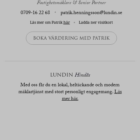
Fastighetsmäklare & Senior Partner
0709-16 22 68
patrik.henningsson@lundin.se
Läs mer om Patrik
här
Ladda ner visitkort
BOKA VÄRDERING MED PATRIK
LUNDIN
Hindås
Med oss får du en lokal, heltäckande och modern
mäklartjänst med stort personligt engagemang.
Läs
mer här.
översikt
bilder
planritn.
karta