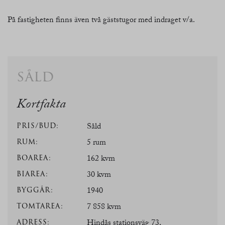
På fastigheten finns även två gäststugor med indraget v/a.
såld
Kortfakta
PRIS/BUD:
Såld
RUM:
5 rum
BOAREA:
162 kvm
BIAREA:
30 kvm
BYGGÅR:
1940
TOMTAREA:
7 858 kvm
ADRESS:
Hindås stationsväg 73,