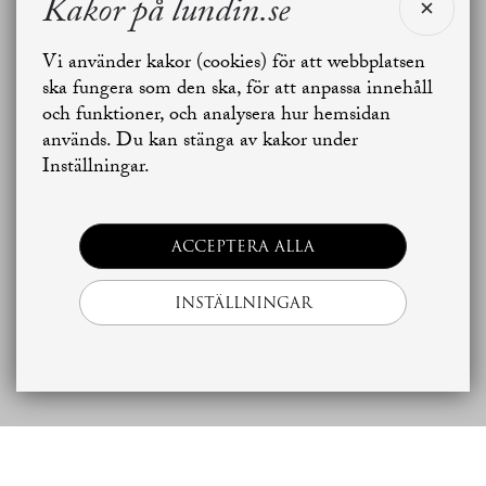
Kakor på lundin.se
Vi använder kakor (cookies) för att webbplatsen
Jag vill sälja
Jag vill boka värdering
ska fungera som den ska, för att anpassa innehåll
och funktioner, och analysera hur hemsidan
används. Du kan stänga av kakor under
Skapa bostadsbevakning
Kontakta mäklaren
Inställningar.
ACCEPTERA ALLA
INSTÄLLNINGAR