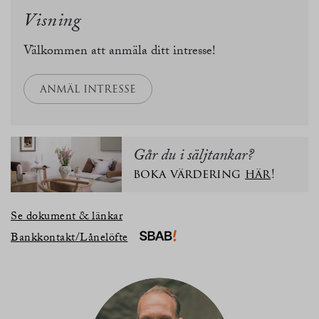
Visning
Välkommen att anmäla ditt intresse!
ANMÄL INTRESSE
Går du i säljtankar?
boka värdering
här
!
Se dokument & länkar
Bankkontakt/Lånelöfte