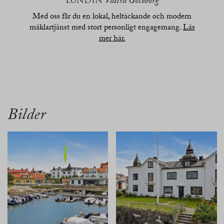
LUNDIN
Västra Göteborg
Med oss får du en lokal, heltäckande och modern
mäklartjänst med stort personligt engagemang.
Läs
mer här.
översikt
bilder
planritn.
beskrivn.
karta
Bilder