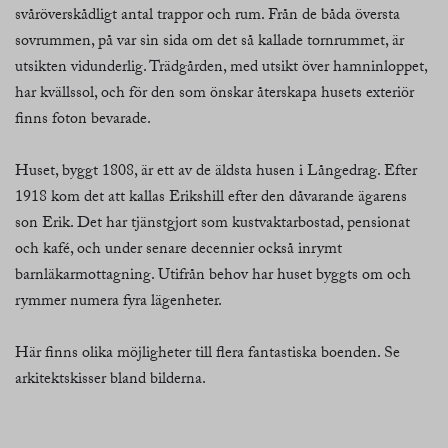
svåröverskådligt antal trappor och rum. Från de båda översta
sovrummen, på var sin sida om det så kallade tornrummet, är
utsikten vidunderlig. Trädgården, med utsikt över hamninloppet,
har kvällssol, och för den som önskar återskapa husets exteriör
finns foton bevarade.
Huset, byggt 1808, är ett av de äldsta husen i Långedrag. Efter
1918 kom det att kallas Erikshill efter den dåvarande ägarens
son Erik. Det har tjänstgjort som kustvaktarbostad, pensionat
och kafé, och under senare decennier också inrymt
barnläkarmottagning. Utifrån behov har huset byggts om och
rymmer numera fyra lägenheter.
Här finns olika möjligheter till flera fantastiska boenden. Se
arkitektskisser bland bilderna.