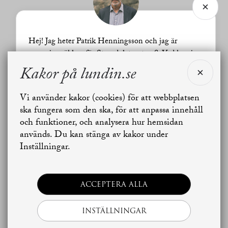
Hej! Jag heter Patrik Henningsson och jag är
ansvarig mäklare för Strandplatsgatan 8. Vad kan jag
hjälpa dig med?
Kakor på lundin.se
Vi använder kakor (cookies) för att webbplatsen
Jag vill sälja
Jag vill boka värdering
ska fungera som den ska, för att anpassa innehåll
och funktioner, och analysera hur hemsidan
används. Du kan stänga av kakor under
Skapa bostadsbevakning
Kontakta mäklaren
Inställningar.
ACCEPTERA ALLA
INSTÄLLNINGAR