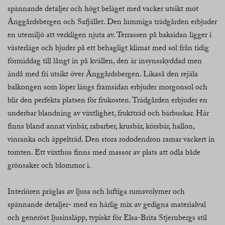
spännande detaljer och högt beläget med vacker utsikt mot
Änggårdsbergen och Safjället. Den lummiga trädgården erbjuder
en utemiljö att verkligen njuta av. Terrassen på baksidan ligger i
västerläge och bjuder på ett behagligt klimat med sol från tidig
förmiddag till långt in på kvällen, den är insynsskyddad men
ändå med fri utsikt över Änggårdsbergen. Likaså den rejäla
balkongen som löper längs framsidan erbjuder morgonsol och
blir den perfekta platsen för frukosten. Trädgården erbjuder en
underbar blandning av växtlighet, fruktträd och bärbuskar. Här
finns bland annat vinbär, rabarber, krusbär, körsbär, hallon,
vinranka och äppelträd. Den stora rododendron ramar vackert in
tomten. Ett växthus finns med massor av plats att odla både
grönsaker och blommor i.
Interiören präglas av ljusa och luftiga rumsvolymer och
spännande detaljer- med en härlig mix av gedigna materialval
och generöst ljusinsläpp, typiskt för Elsa-Brita Stjernbergs stil