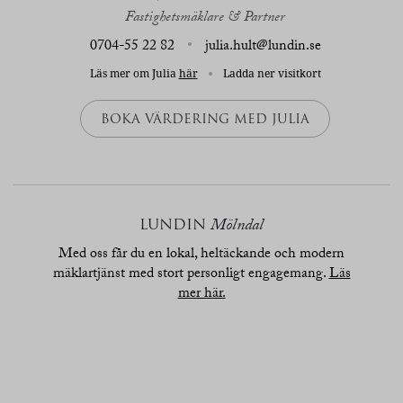
Fastighetsmäklare & Partner
0704-55 22 82
julia.hult@lundin.se
Läs mer om Julia
här
Ladda ner visitkort
BOKA VÄRDERING MED JULIA
LUNDIN
Mölndal
Med oss får du en lokal, heltäckande och modern
mäklartjänst med stort personligt engagemang.
Läs
mer här.
översikt
bilder
planritn.
beskrivn.
karta