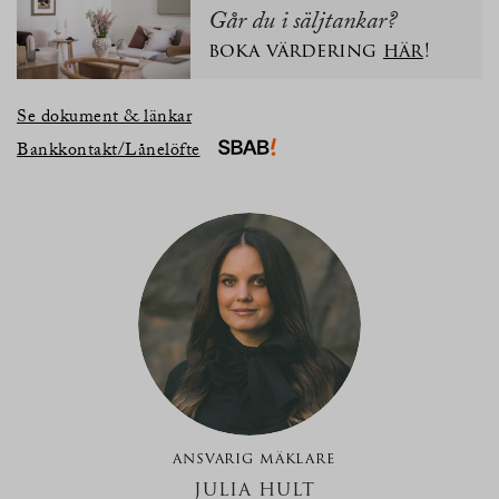
Går du i säljtankar?
boka värdering
här
!
Se dokument & länkar
Bankkontakt/Lånelöfte
ANSVARIG MÄKLARE
JULIA HULT