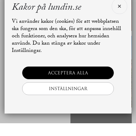
Kakor på lundin.se
Jag är intresserad av denna bostad
Jag vill sälja
Vi använder kakor (cookies) för att webbplatsen
ska fungera som den ska, för att anpassa innehåll
och funktioner, och analysera hur hemsidan
Jag vill boka värdering
Skapa bostadsbevakning
används. Du kan stänga av kakor under
Inställningar.
Kontakta mäklaren
ACCEPTERA ALLA
INSTÄLLNINGAR