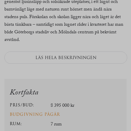
generöst ljusinsläpp och solsäkrade uteplatser, i ett lugnt och
barnvänligt läge med naturen runt hörnet men ändå nära
stadens puls. Förskolan och skolan ligger nära och läget är det
bästa tänkbara – samtidigt som lugnet råder i kvarteret har man
både Göteborgs stadsliv och Mölndals centrum på bekvämt
avstånd.
LÄS HELA BESKRIVNINGEN
Kortfakta
PRIS/BUD:
8 395 000 kr
BUDGIVNING PÅGÅR
RUM:
7 rum