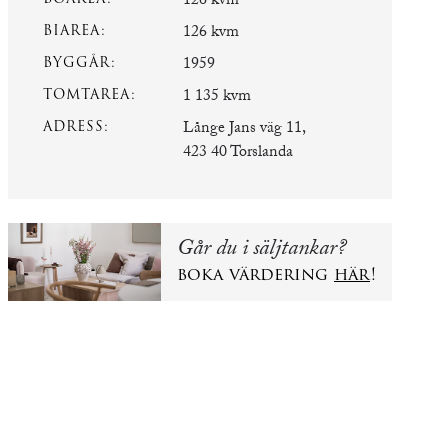
126 kvm
BIAREA:
126 kvm
BYGGÅR:
1959
TOMTAREA:
1 135 kvm
ADRESS:
Långe Jans väg 11,
423 40 Torslanda
Går du i säljtankar?
boka värdering
här
!