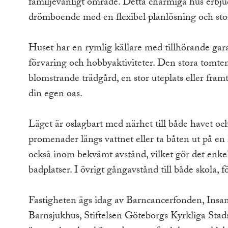
familjevänligt område. Detta charmiga hus erbjude
drömboende med en flexibel planlösning och stor
Huset har en rymlig källare med tillhörande gar
förvaring och hobbyaktiviteter. Den stora tomte
blomstrande trädgård, en stor uteplats eller fra
din egen oas.
Läget är oslagbart med närhet till både havet o
promenader längs vattnet eller ta båten ut på en 
också inom bekvämt avstånd, vilket gör det enke
badplatser. I övrigt gångavstånd till både skola, f
Fastigheten ägs idag av Barncancerfonden, Insaml
Barnsjukhus, Stiftelsen Göteborgs Kyrkliga Stad