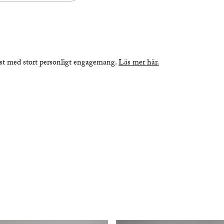
nst med stort personligt engagemang.
Läs mer här.
bilder
planritning