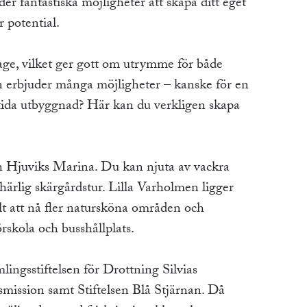
r fantastiska möjligheter att skapa ditt eget
 potential.
age, vilket ger gott om utrymme för både
n erbjuder många möjligheter – kanske för en
mtida utbyggnad? Här kan du verkligen skapa
ch Hjuviks Marina. Du kan njuta av vackra
härlig skärgårdstur. Lilla Varholmen ligger
lt att nå fler natursköna områden och
örskola och busshållplats.
ingsstiftelsen för Drottning Silvias
smission samt Stiftelsen Blå Stjärnan. Då