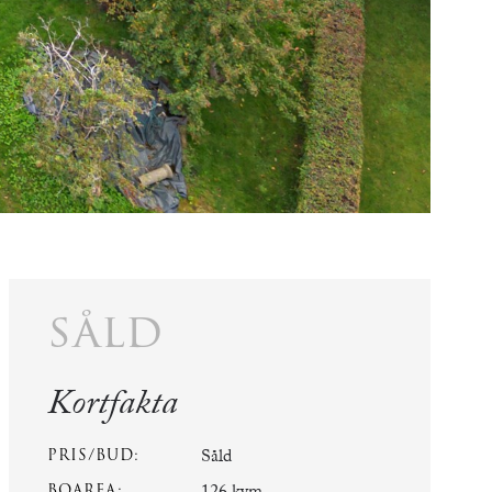
såld
Kortfakta
PRIS/BUD:
Såld
BOAREA: