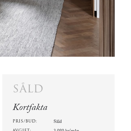
såld
Kortfakta
PRIS/BUD:
Såld
AVGIFT: