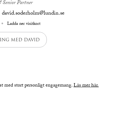
 Senior Partner
david.soderholm@lundin.se
Ladda ner visitkort
ING MED DAVID
nst med stort personligt engagemang.
Läs mer här.
bilder
planritning