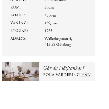
3 080 kr/mån
RUM:
2 rum
BOAREA:
43 kvm
VÅNING:
1/5, hiss
BYGGÅR:
1935
ADRESS:
Walleriusgatan 4,
412 58 Göteborg
Går du i säljtankar?
boka värdering
här
!