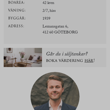
BOAREA:
42 kvm
VÅNING:
2/7, hiss
BYGGÅR:
1939
ADRESS:
Lemansgatan 6,
412 60 GÖTEBORG
Går du i säljtankar?
boka värdering
här
!