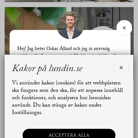
SE ALLA
BILDER
Hej! Jag heter Oskar Allard och jag är ansvarig
mäklare för Lemansgatan 6. Vad kan jag hjälpa dig
med?
Kakor på lundin.se
Vi använder kakor (cookies) för att webbplatsen
Jag vill sälja
Jag vill boka värdering
ska fungera som den ska, för att anpassa innehåll
Planritning
och funktioner, och analysera hur hemsidan
används. Du kan stänga av kakor under
Skapa bostadsbevakning
Kontakta mäklaren
Inställningar.
ACCEPTERA ALLA