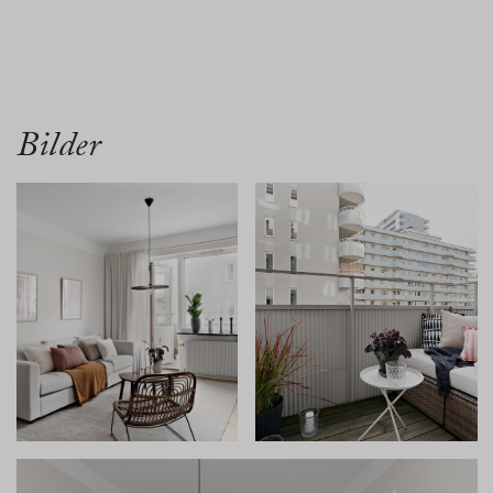
översikt
bilder
planritn.
karta
Bilder