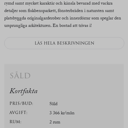
rymd samt mycket karaktär och känsla bevarad med vackra
detaljer som fiskbensparkett, fönsterbräden i natursten samt
platsbyggda originalgarderober och innerdörrar som speglar den
ursprungliga arkitekturen. En bostad att trivas i!
LÄS HELA BESKRIVNINGEN
såld
Kortfakta
PRIS/BUD:
Såld
AVGIFT:
3 366 kr/mån
RUM:
2 rum