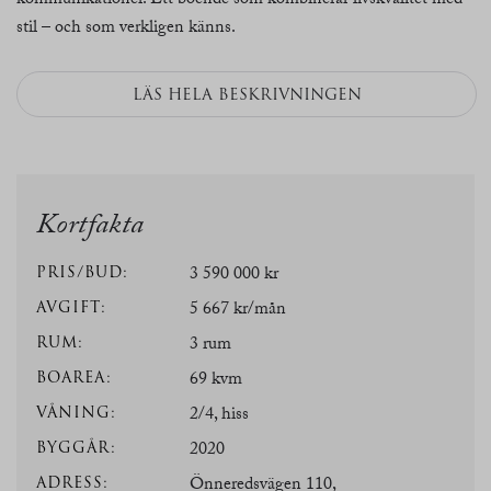
kommunikationer. Ett boende som kombinerar livskvalitet med
stil – och som verkligen känns.
LÄS HELA BESKRIVNINGEN
Kortfakta
PRIS/BUD:
3 590 000 kr
AVGIFT:
5 667 kr/mån
RUM:
3 rum
BOAREA:
69 kvm
VÅNING:
2/4, hiss
BYGGÅR:
2020
ADRESS:
Önneredsvägen 110,