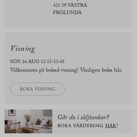
421 59 VÄSTRA
FRÖLUNDA
Visning
SÖN 16 AUG 11:15-11:45
Välkommen på bokad visning! Vänligen boka här.
BOKA VISNING
Går du i säljtankar?
boka värdering
här
!