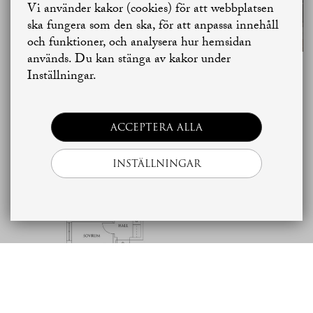
Vi använder kakor (cookies) för att webbplatsen
Jag är intresserad av denna bostad
Jag vill sälja
ska fungera som den ska, för att anpassa innehåll
och funktioner, och analysera hur hemsidan
används. Du kan stänga av kakor under
Jag vill boka värdering
Skapa bostadsbevakning
Inställningar.
Planritning
Kontakta mäklaren
ACCEPTERA ALLA
INSTÄLLNINGAR