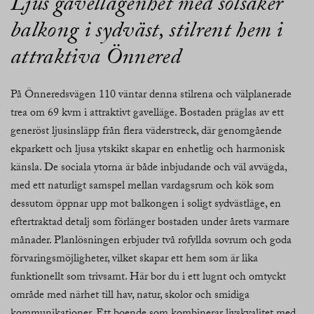
Ljus gavellägenhet med solsäker
balkong i sydväst, stilrent hem i
attraktiva Önnered
På Önneredsvägen 110 väntar denna stilrena och välplanerade
trea om 69 kvm i attraktivt gavelläge. Bostaden präglas av ett
generöst ljusinsläpp från flera väderstreck, där genomgående
ekparkett och ljusa ytskikt skapar en enhetlig och harmonisk
känsla. De sociala ytorna är både inbjudande och väl avvägda,
med ett naturligt samspel mellan vardagsrum och kök som
dessutom öppnar upp mot balkongen i soligt sydvästläge, en
eftertraktad detalj som förlänger bostaden under årets varmare
månader. Planlösningen erbjuder två rofyllda sovrum och goda
förvaringsmöjligheter, vilket skapar ett hem som är lika
funktionellt som trivsamt. Här bor du i ett lugnt och omtyckt
område med närhet till hav, natur, skolor och smidiga