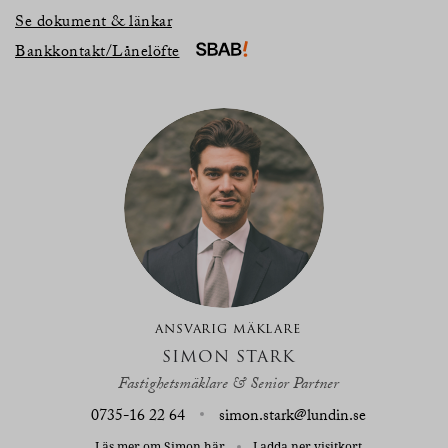
Se dokument & länkar
Bankkontakt/Lånelöfte
ANSVARIG MÄKLARE
SIMON STARK
Fastighetsmäklare & Senior Partner
0735-16 22 64
simon.stark@lundin.se
Läs mer om Simon
här
Ladda ner visitkort