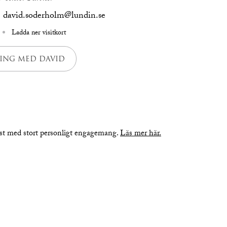
david.soderholm@lundin.se
Ladda ner visitkort
ING MED DAVID
nst med stort personligt engagemang.
Läs mer här.
r
planritning
be