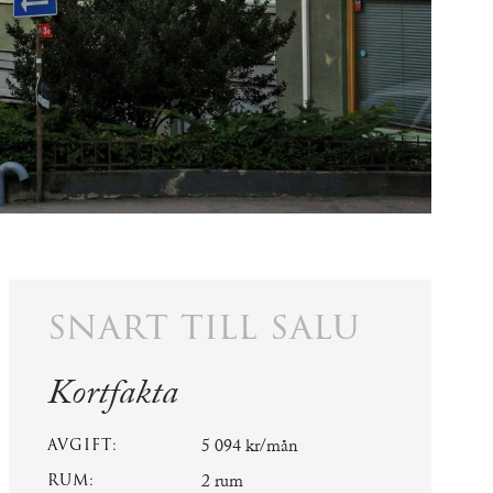
snart till salu
Kortfakta
AVGIFT:
5 094 kr/mån
RUM:
2 rum