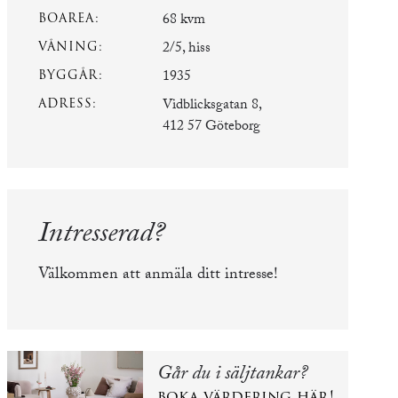
BOAREA:
68 kvm
VÅNING:
2/5, hiss
BYGGÅR:
1935
ADRESS:
Vidblicksgatan 8,
412 57 Göteborg
Intresserad?
Välkommen att anmäla ditt intresse!
Går du i säljtankar?
boka värdering
här
!