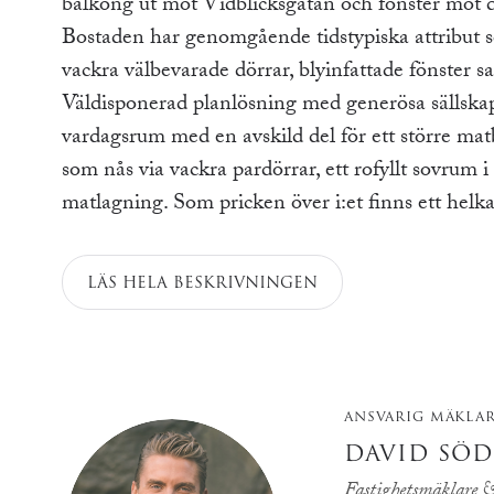
balkong ut mot Vidblicksgatan och fönster mot d
Bostaden har genomgående tidstypiska attribut s
vackra välbevarade dörrar, blyinfattade fönster sa
Väldisponerad planlösning med generösa sällskapsy
vardagsrum med en avskild del för ett större ma
som nås via vackra pardörrar, ett rofyllt sovrum i
matlagning. Som pricken över i:et finns ett hel
LÄS HELA BESKRIVNINGEN
ANSVARIG MÄKLA
DAVID SÖ
Fastighetsmäklare &