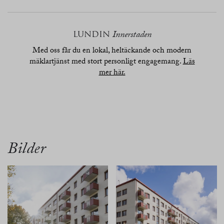
LUNDIN
Innerstaden
Med oss får du en lokal, heltäckande och modern
mäklartjänst med stort personligt engagemang.
Läs
mer här.
översikt
bilder
planritn.
beskrivn.
karta
Bilder