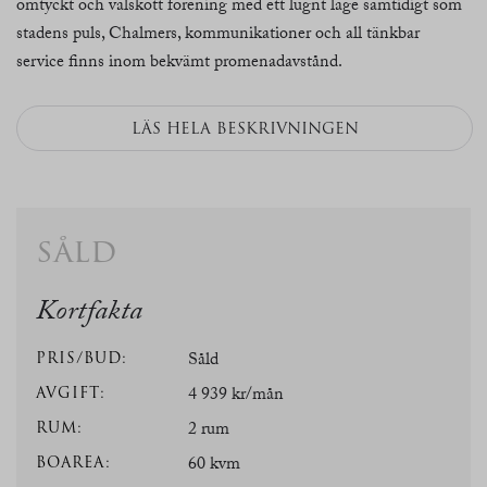
omtyckt och välskött förening med ett lugnt läge samtidigt som
stadens puls, Chalmers, kommunikationer och all tänkbar
service finns inom bekvämt promenadavstånd.
LÄS HELA BESKRIVNINGEN
såld
Kortfakta
PRIS/BUD:
Såld
AVGIFT:
4 939 kr/mån
RUM:
2 rum
BOAREA:
60 kvm