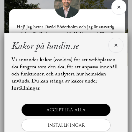
Hej! Jag heter David Söderholm och jag är ansvarig
SE ALLA
mäklare för Richertsgatan 12. Vad kan jag hjälpa dig
BILDER
med?
Kakor på lundin.se
Vi använder kakor (cookies) för att webbplatsen
Jag vill sälja
Jag vill boka värdering
ska fungera som den ska, för att anpassa innehåll
och funktioner, och analysera hur hemsidan
Planritning
används. Du kan stänga av kakor under
Skapa bostadsbevakning
Kontakta mäklaren
Inställningar.
ACCEPTERA ALLA
INSTÄLLNINGAR