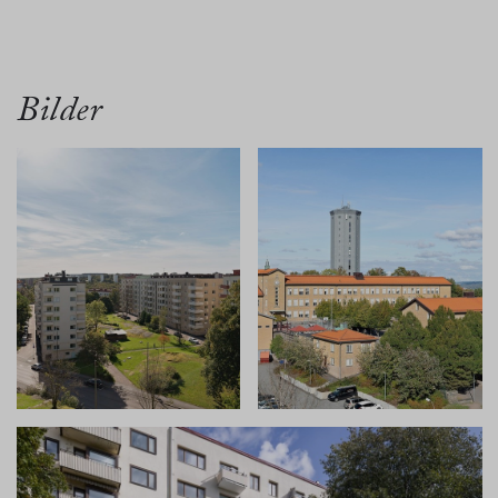
översikt
bilder
planritn.
karta
Bilder