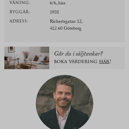
VÅNING:
6/6, hiss
BYGGÅR:
1938
ADRESS:
Richertsgatan 12,
412 60 Göteborg
Går du i säljtankar?
boka värdering
här
!