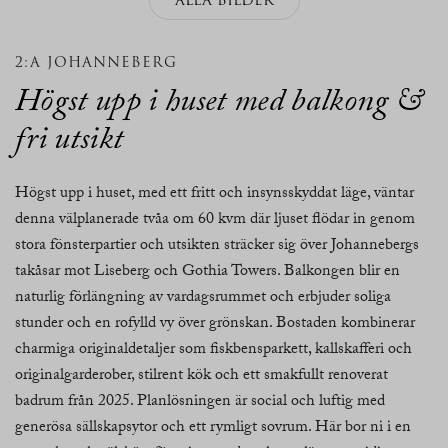
2:A JOHANNEBERG
Högst upp i huset med balkong &
fri utsikt
Högst upp i huset, med ett fritt och insynsskyddat läge, väntar
denna välplanerade tvåa om 60 kvm där ljuset flödar in genom
stora fönsterpartier och utsikten sträcker sig över Johannebergs
takåsar mot Liseberg och Gothia Towers. Balkongen blir en
naturlig förlängning av vardagsrummet och erbjuder soliga
stunder och en rofylld vy över grönskan. Bostaden kombinerar
charmiga originaldetaljer som fiskbensparkett, kallskafferi och
originalgarderober, stilrent kök och ett smakfullt renoverat
badrum från 2025. Planlösningen är social och luftig med
generösa sällskapsytor och ett rymligt sovrum. Här bor ni i en