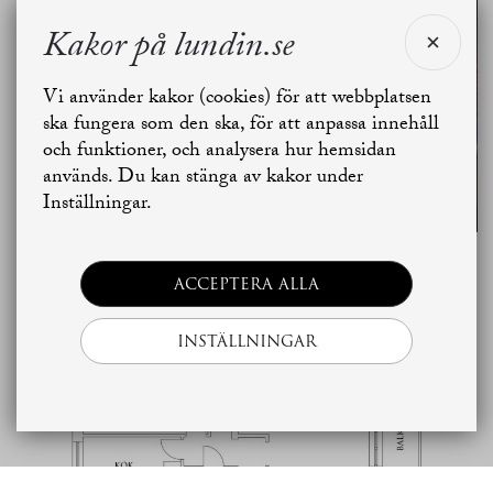
mäklare för Eklandagatan 52D. Vad kan jag hjälpa
dig med?
Kakor på lundin.se
SE ALLA
Vi använder kakor (cookies) för att webbplatsen
BILDER
Jag vill sälja
Jag vill boka värdering
ska fungera som den ska, för att anpassa innehåll
och funktioner, och analysera hur hemsidan
används. Du kan stänga av kakor under
Skapa bostadsbevakning
Kontakta mäklaren
Inställningar.
Planritning
ACCEPTERA ALLA
INSTÄLLNINGAR