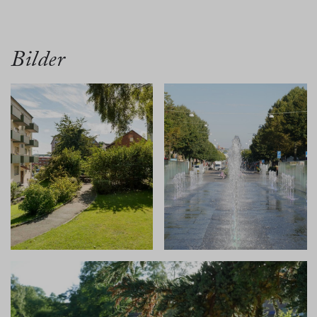
översikt
bilder
planritn.
beskrivn.
karta
Bilder