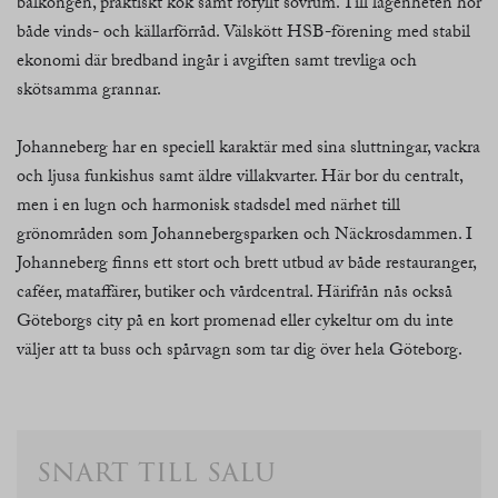
balkongen, praktiskt kök samt rofyllt sovrum. Till lägenheten hör
både vinds- och källarförråd. Välskött HSB-förening med stabil
ekonomi där bredband ingår i avgiften samt trevliga och
skötsamma grannar.
Johanneberg har en speciell karaktär med sina sluttningar, vackra
och ljusa funkishus samt äldre villakvarter. Här bor du centralt,
men i en lugn och harmonisk stadsdel med närhet till
grönområden som Johannebergsparken och Näckrosdammen. I
Johanneberg finns ett stort och brett utbud av både restauranger,
caféer, mataffärer, butiker och vårdcentral. Härifrån nås också
Göteborgs city på en kort promenad eller cykeltur om du inte
väljer att ta buss och spårvagn som tar dig över hela Göteborg.
snart till salu