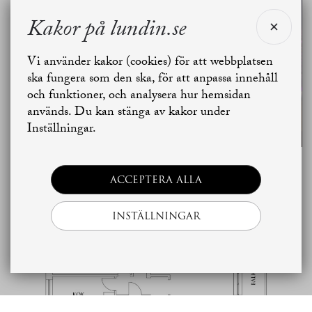
mäklare för Eklandagatan 52D. Vad kan jag hjälpa
dig med?
Kakor på lundin.se
SE ALLA
Vi använder kakor (cookies) för att webbplatsen
BILDER
Jag vill sälja
Jag vill boka värdering
ska fungera som den ska, för att anpassa innehåll
och funktioner, och analysera hur hemsidan
används. Du kan stänga av kakor under
Skapa bostadsbevakning
Kontakta mäklaren
Inställningar.
Planritning
ACCEPTERA ALLA
INSTÄLLNINGAR