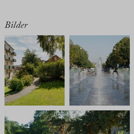
översikt
bilder
planritn.
beskrivn.
karta
Bilder