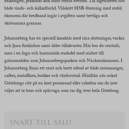
balkongen, praktiskt kök samt rofyllt sovrum. Till lägenheten hör
både vinds- och källarförråd. Välskött HSB-förening med stabil
ekonomi där bredband ingår i avgiften samt trevliga och
skötsamma grannar.
Johanneberg har en speciell karaktär med sina sluttningar, vackra
och ljusa funkishus samt äldre villakvarter. Här bor du centralt,
men i en lugn och harmonisk stadsdel med närhet till
grönområden som Johannebergsparken och Näckrosdammen. I
Johanneberg finns ett stort och brett utbud av både restauranger,
caféer, mataffärer, butiker och vårdcentral. Härifrån nås också
Göteborgs city på en kort promenad eller cykeltur om du inte
väljer att ta buss och spårvagn som tar dig över hela Göteborg.
snart till salu