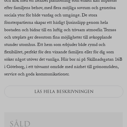
och kök med en flexibel planlösning som enkelt kan anpassas
efter familjens behov, med flera möjliga sovrum och generösa
sociala ytor för både vardag och umgänge. De stora
fönsterpartierna skapar ett härligt ljusinsläpp genom hela
bostaden och bidrar till en luftig och trivsam atmosfär. Terrass
och uteplats ger dessutom fina möjligheter till avkopplande
stunder utomhus. Ett hem som erbjuder både rymd och
flexibilitet, perfekt för den växande familjen eller för dig som
söker något utöver det vanliga. Här bor ni på Skillnadsgatan 16B
i Göteborg, i ett trivsamt område med närhet till grönområden,
service och goda kommunikationer.
LÄS HELA BESKRIVNINGEN
såld