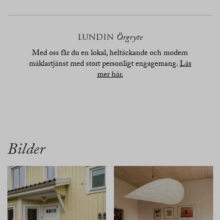
LUNDIN
Örgryte
Med oss får du en lokal, heltäckande och modern
mäklartjänst med stort personligt engagemang.
Läs
mer här.
översikt
bilder
planritn.
karta
Bilder