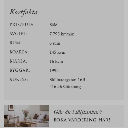
Kortfakta
PRIS/BUD:
Såld
AVGIFT:
7 798 kr/mån
RUM:
6 rum
BOAREA:
145 kvm
BIAREA:
16 kvm
BYGGÅR:
1992
ADRESS:
Skillnadsgatan 16B,
416 56 Göteborg
Går du i säljtankar?
boka värdering
här
!