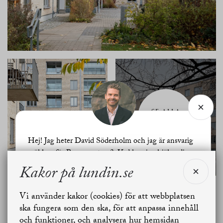
SE ALLA
BILDER
Hej! Jag heter David Söderholm och jag är ansvarig
mäklare för Borraregatan 3. Vad kan jag hjälpa dig
med?
Kakor på lundin.se
Planritning
Vi använder kakor (cookies) för att webbplatsen
Jag vill sälja
Jag vill boka värdering
ska fungera som den ska, för att anpassa innehåll
och funktioner, och analysera hur hemsidan