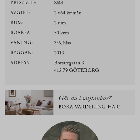
PRIS/BUD:
Såld
AVGIFT:
2 664 kr/mån
RUM:
2 rum
BOAREA:
50 kvm
VÅNING:
3/6, hiss
BYGGÅR:
2013
ADRESS:
Borraregatan 3,
412 79 GÖTEBORG
Går du i säljtankar?
boka värdering
här
!