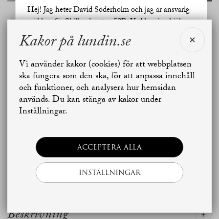
Hej! Jag heter David Söderholm och jag är ansvarig
Planritning
mäklare för Skillnadsgatan 58B. Vad kan jag hjälpa
dig med?
Kakor på lundin.se
Vi använder kakor (cookies) för att webbplatsen
Jag vill sälja
Jag vill boka värdering
ska fungera som den ska, för att anpassa innehåll
och funktioner, och analysera hur hemsidan
används. Du kan stänga av kakor under
Skapa bostadsbevakning
Kontakta mäklaren
Inställningar.
ACCEPTERA ALLA
INSTÄLLNINGAR
Beskrivning