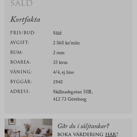
såld
Kortfakta
PRIS/BUD:
Såld
AVGIFT:
2 868 kr/mån
RUM:
2 rum
BOAREA:
35 kvm
VÅNING:
4/4, ej hiss
BYGGÅR:
1948
ADRESS:
Skillnadsgatan 58B,
412 73 Göteborg
Går du i säljtankar?
boka värdering
här
!