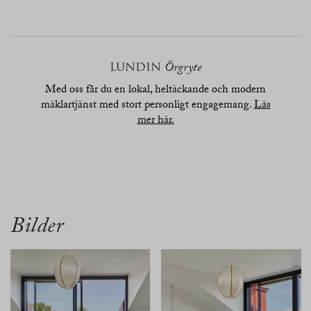
LUNDIN
Örgryte
Med oss får du en lokal, heltäckande och modern
mäklartjänst med stort personligt engagemang.
Läs
mer här.
översikt
bilder
planritn.
karta
Bilder