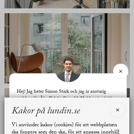
Hej! Jag heter Simon Stark och jag är ansvarig
mäklare för Åke Falcks Gata 11. Vad kan jag hjälpa
dig med?
Kakor på lundin.se
SE ALLA
Vi använder kakor (cookies) för att webbplatsen
BILDER
Jag vill sälja
Jag vill boka värdering
ska fungera som den ska, för att anpassa innehåll