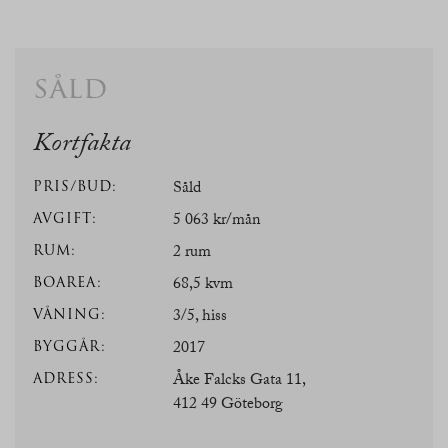
såld
Kortfakta
PRIS/BUD:
Såld
AVGIFT:
5 063 kr/mån
RUM:
2 rum
BOAREA:
68,5 kvm
VÅNING:
3/5, hiss
BYGGÅR:
2017
ADRESS:
Åke Falcks Gata 11,
412 49 Göteborg