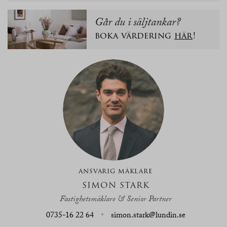
Går du i säljtankar?
boka värdering
här
!
ANSVARIG MÄKLARE
SIMON STARK
Fastighetsmäklare & Senior Partner
0735-16 22 64
simon.stark@lundin.se