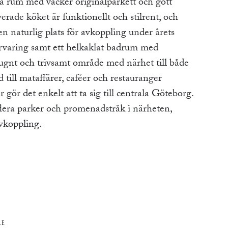
a rum med vacker originalparkett och gott
erade köket är funktionellt och stilrent, och
 naturlig plats för avkoppling under årets
rvaring samt ett helkaklat badrum med
 lugnt och trivsamt område med närhet till både
ill mataffärer, caféer och restauranger
ör det enkelt att ta sig till centrala Göteborg.
lera parker och promenadstråk i närheten,
avkoppling.
RE