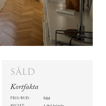
såld
Kortfakta
PRIS/BUD:
Såld
AVGIFT: