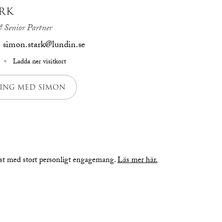
RK
 Senior Partner
simon.stark@lundin.se
Ladda ner visitkort
ING MED SIMON
nst med stort personligt engagemang.
Läs mer här.
bilder
planritning