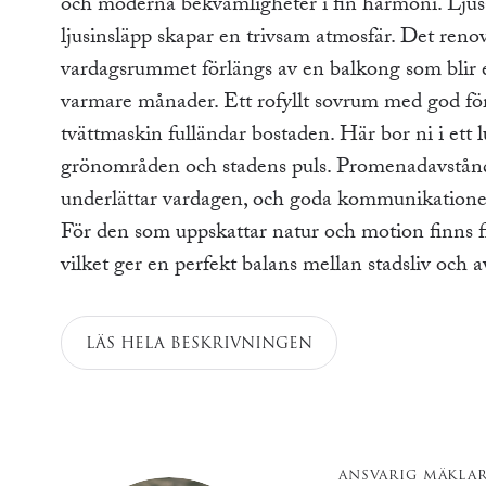
och moderna bekvämligheter i fin harmoni. Ljus
ljusinsläpp skapar en trivsam atmosfär. Det renov
vardagsrummet förlängs av en balkong som blir en
varmare månader. Ett rofyllt sovrum med god fö
tvättmaskin fulländar bostaden. Här bor ni i ett
grönområden och stadens puls. Promenadavstånd t
underlättar vardagen, och goda kommunikationer g
För den som uppskattar natur och motion finns f
vilket ger en perfekt balans mellan stadsliv och 
LÄS HELA BESKRIVNINGEN
ANSVARIG MÄKLA