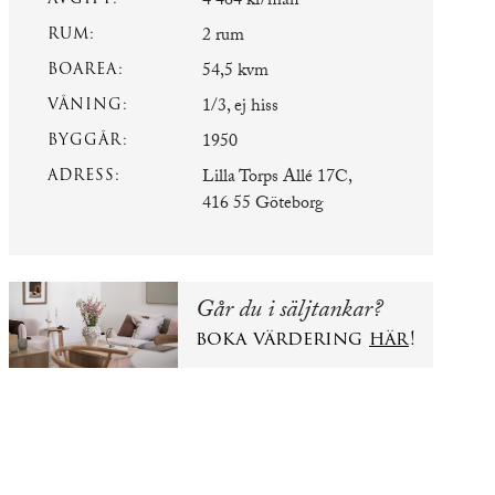
4 464 kr/mån
RUM:
2 rum
BOAREA:
54,5 kvm
VÅNING:
1/3, ej hiss
BYGGÅR:
1950
ADRESS:
Lilla Torps Allé 17C,
416 55 Göteborg
Går du i säljtankar?
boka värdering
här
!