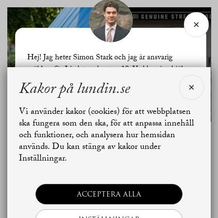
Hej! Jag heter Simon Stark och jag är ansvarig
SE ALLA
mäklare för Liedstrandsgatan 10. Vad kan jag hjälpa
BILDER
dig med?
Kakor på lundin.se
Vi använder kakor (cookies) för att webbplatsen
Jag vill sälja
Jag vill boka värdering
ska fungera som den ska, för att anpassa innehåll
och funktioner, och analysera hur hemsidan
Planritning
används. Du kan stänga av kakor under
Skapa bostadsbevakning
Kontakta mäklaren
Inställningar.
ACCEPTERA ALLA