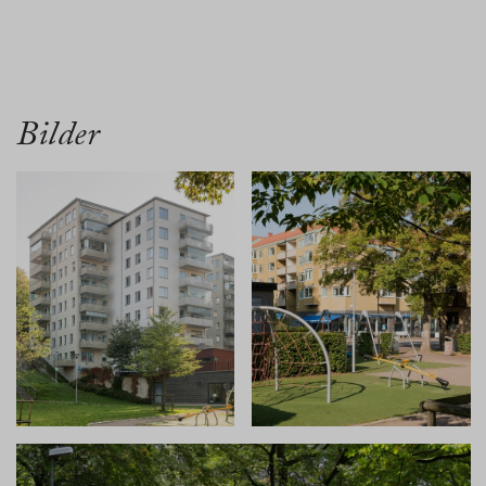
översikt
bilder
planritn.
karta
Bilder