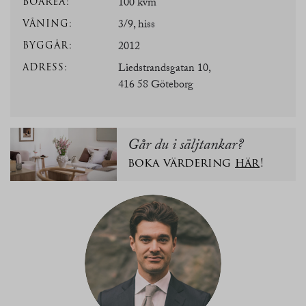
BOAREA:
100 kvm
VÅNING:
3/9, hiss
BYGGÅR:
2012
ADRESS:
Liedstrandsgatan 10,
416 58 Göteborg
Går du i säljtankar?
boka värdering
här
!