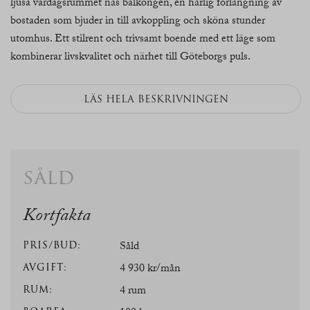
ljusa vardagsrummet nås balkongen, en härlig förlängning av
bostaden som bjuder in till avkoppling och sköna stunder
utomhus. Ett stilrent och trivsamt boende med ett läge som
kombinerar livskvalitet och närhet till Göteborgs puls.
LÄS HELA BESKRIVNINGEN
såld
Kortfakta
PRIS/BUD:
Såld
AVGIFT:
4 930 kr/mån
RUM:
4 rum