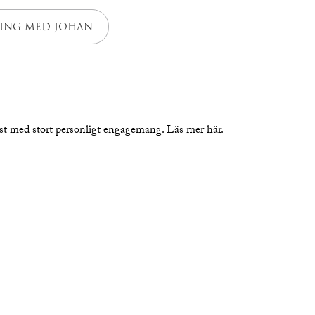
ING MED JOHAN
nst med stort personligt engagemang.
Läs mer här.
bilder
planritning