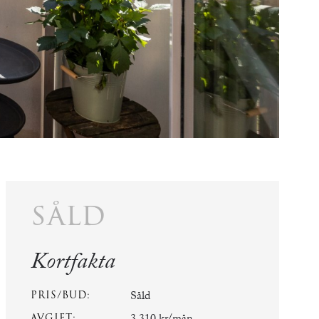
såld
Kortfakta
PRIS/BUD:
Såld
AVGIFT: