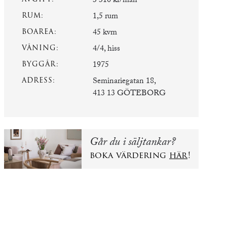
3 310 kr/mån
RUM:
1,5 rum
BOAREA:
45 kvm
VÅNING:
4/4, hiss
BYGGÅR:
1975
ADRESS:
Seminariegatan 18,
413 13 GÖTEBORG
Går du i säljtankar?
boka värdering
här
!