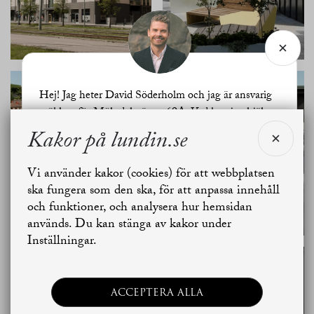
Hej! Jag heter David Söderholm och jag är ansvarig
mäklare för Mölndalsvägen 69A. Vad kan jag hjälpa
dig med?
Kakor på lundin.se
Vi använder kakor (cookies) för att webbplatsen
Jag vill sälja
Jag vill boka värdering
ska fungera som den ska, för att anpassa innehåll
och funktioner, och analysera hur hemsidan
används. Du kan stänga av kakor under
Skapa bostadsbevakning
Kontakta mäklaren
Inställningar.
ACCEPTERA ALLA