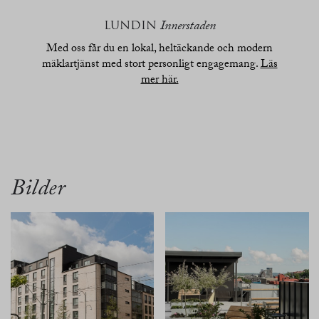
LUNDIN
Innerstaden
Med oss får du en lokal, heltäckande och modern
mäklartjänst med stort personligt engagemang.
Läs
mer här.
översikt
bilder
planritn.
beskrivn.
karta
Bilder