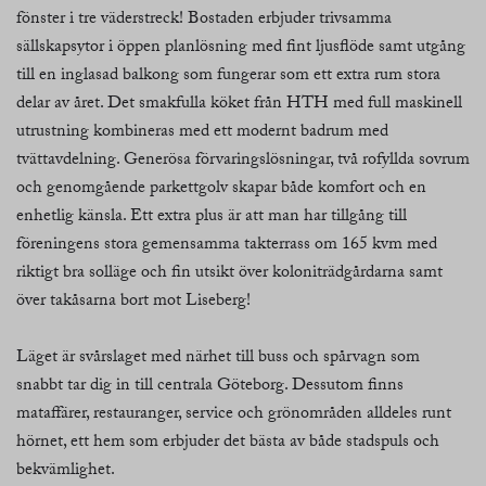
fönster i tre väderstreck! Bostaden erbjuder trivsamma
sällskapsytor i öppen planlösning med fint ljusflöde samt utgång
till en inglasad balkong som fungerar som ett extra rum stora
delar av året. Det smakfulla köket från HTH med full maskinell
utrustning kombineras med ett modernt badrum med
tvättavdelning. Generösa förvaringslösningar, två rofyllda sovrum
och genomgående parkettgolv skapar både komfort och en
enhetlig känsla. Ett extra plus är att man har tillgång till
föreningens stora gemensamma takterrass om 165 kvm med
riktigt bra solläge och fin utsikt över koloniträdgårdarna samt
över takåsarna bort mot Liseberg!
Läget är svårslaget med närhet till buss och spårvagn som
snabbt tar dig in till centrala Göteborg. Dessutom finns
mataffärer, restauranger, service och grönområden alldeles runt
hörnet, ett hem som erbjuder det bästa av både stadspuls och
bekvämlighet.