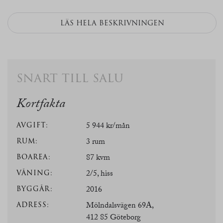
LÄS HELA BESKRIVNINGEN
snart till salu
Kortfakta
AVGIFT:
5 944 kr/mån
RUM:
3 rum
BOAREA:
87 kvm
VÅNING:
2/5, hiss
BYGGÅR:
2016
ADRESS:
Mölndalsvägen 69A,
412 85 Göteborg