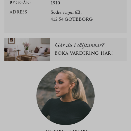
BYGGÅR:
1910
ADRESS:
Södra vägen 6B,
412 54 GÖTEBORG
Går du i säljtankar?
boka värdering
här
!