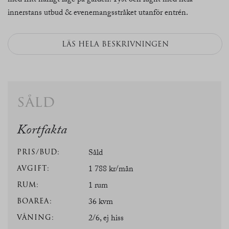
med fritt härligt läge på gården. Tyst och lugnt med hela
innerstans utbud & evenemangsstråket utanför entrén.
LÄS HELA BESKRIVNINGEN
såld
Kortfakta
PRIS/BUD:
Såld
AVGIFT:
1 788 kr/mån
RUM:
1 rum
BOAREA:
36 kvm
VÅNING:
2/6, ej hiss