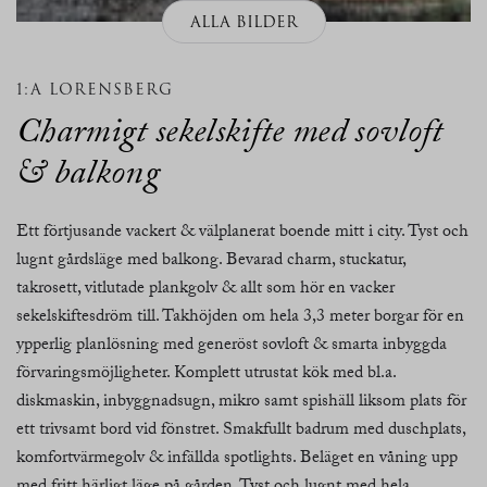
ALLA BILDER
1:A LORENSBERG
Charmigt sekelskifte med sovloft
& balkong
Ett förtjusande vackert & välplanerat boende mitt i city. Tyst och
lugnt gårdsläge med balkong. Bevarad charm, stuckatur,
takrosett, vitlutade plankgolv & allt som hör en vacker
sekelskiftesdröm till. Takhöjden om hela 3,3 meter borgar för en
ypperlig planlösning med generöst sovloft & smarta inbyggda
förvaringsmöjligheter. Komplett utrustat kök med bl.a.
diskmaskin, inbyggnadsugn, mikro samt spishäll liksom plats för
ett trivsamt bord vid fönstret. Smakfullt badrum med duschplats,
komfortvärmegolv & infällda spotlights. Beläget en våning upp