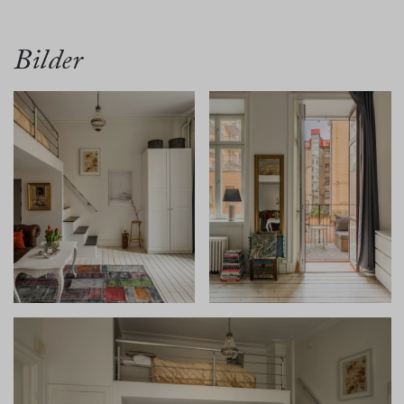
översikt
bilder
planritn.
karta
Bilder