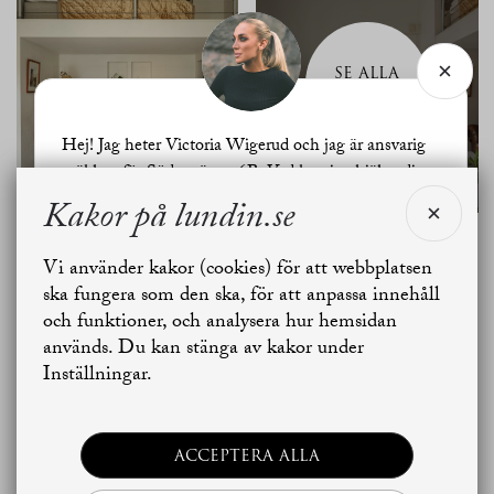
SE ALLA
BILDER
Hej! Jag heter Victoria Wigerud och jag är ansvarig
mäklare för Södra vägen 6B. Vad kan jag hjälpa dig
med?
Kakor på lundin.se
Planritning
Vi använder kakor (cookies) för att webbplatsen
Jag vill sälja
Jag vill boka värdering
ska fungera som den ska, för att anpassa innehåll
och funktioner, och analysera hur hemsidan
används. Du kan stänga av kakor under
Skapa bostadsbevakning
Kontakta mäklaren
Inställningar.
ACCEPTERA ALLA