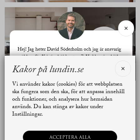
SE ALLA
BILDER
Hej! Jag heter David Söderholm och jag är ansvarig
mäklare för Kristinehöjdsgatan 7. Vad kan jag hjälpa
dig med?
Kakor på lundin.se
Vi använder kakor (cookies) för att webbplatsen
Jag vill sälja
Jag vill boka värdering
ska fungera som den ska, för att anpassa innehåll
Planritning
och funktioner, och analysera hur hemsidan
används. Du kan stänga av kakor under
Skapa bostadsbevakning
Kontakta mäklaren
Inställningar.
ACCEPTERA ALLA