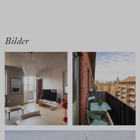
översikt
bilder
planritn.
karta
Bilder