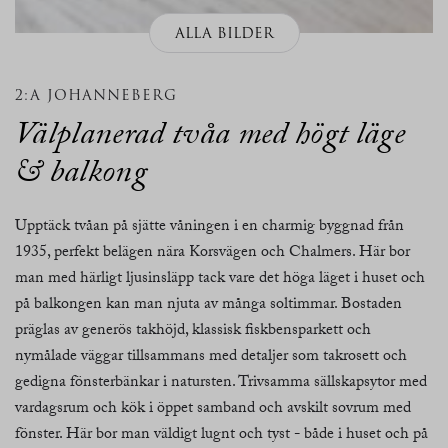
ALLA BILDER
2:A JOHANNEBERG
Välplanerad tvåa med högt läge
& balkong
Upptäck tvåan på sjätte våningen i en charmig byggnad från
1935, perfekt belägen nära Korsvägen och Chalmers. Här bor
man med härligt ljusinsläpp tack vare det höga läget i huset och
på balkongen kan man njuta av många soltimmar. Bostaden
präglas av generös takhöjd, klassisk fiskbensparkett och
nymålade väggar tillsammans med detaljer som takrosett och
gedigna fönsterbänkar i natursten. Trivsamma sällskapsytor med
vardagsrum och kök i öppet samband och avskilt sovrum med
fönster. Här bor man väldigt lugnt och tyst - både i huset och på