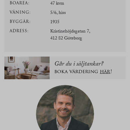
BOAREA:
47 kvm
VÅNING:
5/6, hiss
BYGGÅR:
1935
ADRESS:
Kristinehöjdsgatan 7,
412 82 Göteborg
Går du i säljtankar?
boka värdering
här
!