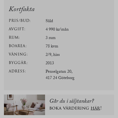
Kortfakta
PRIS/BUD:
Såld
AVGIFT:
4 990 kr/mån
RUM:
3 rum
BOAREA:
78 kvm
VÅNING:
2/9, hiss
BYGGÅR:
2013
ADRESS:
Penselgatan 20,
417 24 Göteborg
Går du i säljtankar?
boka värdering
här
!