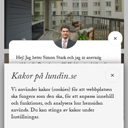
Hej! Jag heter Simon Stark och jag är ansvarig
mäklare för Penselgatan 20. Vad kan jag hjälpa dig
med?
Kakor på lundin.se
SE ALLA
Vi använder kakor (cookies) för att webbplatsen
BILDER
Jag vill sälja
Jag vill boka värdering
ska fungera som den ska, för att anpassa innehåll
och funktioner, och analysera hur hemsidan
används. Du kan stänga av kakor under
Skapa bostadsbevakning
Kontakta mäklaren
Inställningar.