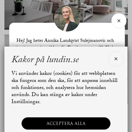
Hej! Jag heter Annika Landqvist Sulejmanovic och
jag är ansvarig mäklare för Fornborgsgatan 31. Vad
kan jag hjälpa dig med?
Kakor på lundin.se
SE ALLA
BILDER
Vi använder kakor (cookies) för att webbplatsen
Jag vill sälja
Jag vill boka värdering
ska fungera som den ska, för att anpassa innehåll
och funktioner, och analysera hur hemsidan
används. Du kan stänga av kakor under
Skapa bostadsbevakning
Kontakta mäklaren
Inställningar.
Planritning
ACCEPTERA ALLA