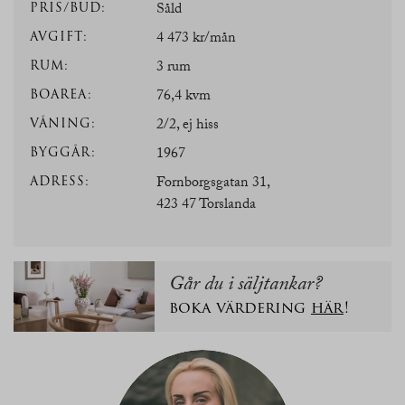
PRIS/BUD:
Såld
AVGIFT:
4 473 kr/mån
RUM:
3 rum
BOAREA:
76,4 kvm
VÅNING:
2/2, ej hiss
BYGGÅR:
1967
ADRESS:
Fornborgsgatan 31,
423 47 Torslanda
Går du i säljtankar?
boka värdering
här
!