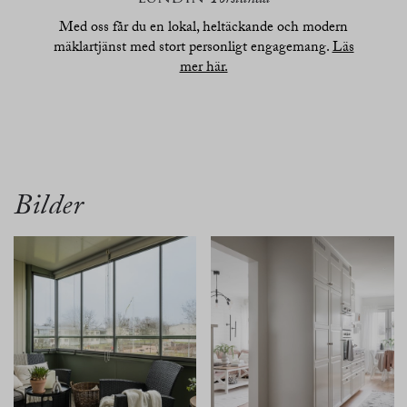
Torslanda
Med oss får du en lokal, heltäckande och modern
mäklartjänst med stort personligt engagemang.
Läs
mer här.
översikt
bilder
planritn.
karta
Bilder