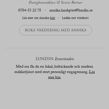
Fastighetsmäklare & Senior Partner
0704-55 22 78
annika.landqvist@lundin.se
Läs mer om Annika
här
Ladda ner visitkort
BOKA VÄRDERING MED ANNIKA
LUNDIN
Innerstaden
Med oss får du en lokal, heltäckande och modern
mäklartjänst med stort personligt engagemang.
Läs
mer här.
översikt
bilder
planritn.
karta