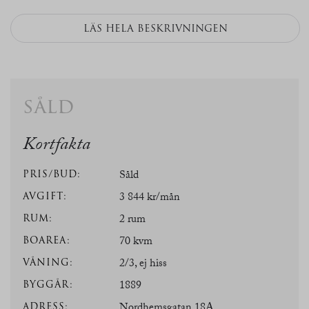
LÄS HELA BESKRIVNINGEN
såld
Kortfakta
PRIS/BUD:
Såld
AVGIFT:
3 844 kr/mån
RUM:
2 rum
BOAREA:
70 kvm
VÅNING:
2/3, ej hiss
BYGGÅR:
1889
ADRESS:
Nordhemsgatan 18A,