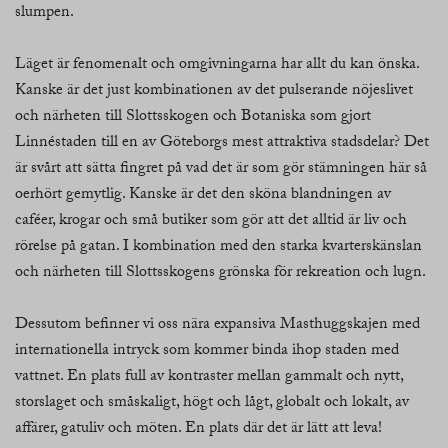
slumpen.
Läget är fenomenalt och omgivningarna har allt du kan önska.
Kanske är det just kombinationen av det pulserande nöjeslivet
och närheten till Slottsskogen och Botaniska som gjort
Linnéstaden till en av Göteborgs mest attraktiva stadsdelar? Det
är svårt att sätta fingret på vad det är som gör stämningen här så
oerhört gemytlig. Kanske är det den sköna blandningen av
caféer, krogar och små butiker som gör att det alltid är liv och
rörelse på gatan. I kombination med den starka kvarterskänslan
och närheten till Slottsskogens grönska för rekreation och lugn.
Dessutom befinner vi oss nära expansiva Masthuggskajen med
internationella intryck som kommer binda ihop staden med
vattnet. En plats full av kontraster mellan gammalt och nytt,
storslaget och småskaligt, högt och lågt, globalt och lokalt, av
affärer, gatuliv och möten. En plats där det är lätt att leva!