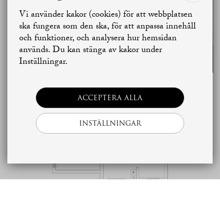
SE ALLA
Vi använder kakor (cookies) för att webbplatsen
BILDER
Jag vill sälja
Jag vill boka värdering
ska fungera som den ska, för att anpassa innehåll
och funktioner, och analysera hur hemsidan
används. Du kan stänga av kakor under
Skapa bostadsbevakning
Kontakta mäklaren
Inställningar.
Planritning
ACCEPTERA ALLA
INSTÄLLNINGAR