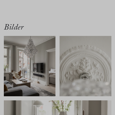
översikt
bilder
planritn.
karta
Bilder