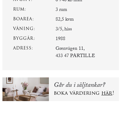
6 746 kr/mån
RUM:
3 rum
BOAREA:
82,5 kvm
VÅNING:
3/5, hiss
BYGGÅR:
1988
ADRESS:
Grenvägen 11,
433 47 PARTILLE
Går du i säljtankar?
boka värdering
här
!