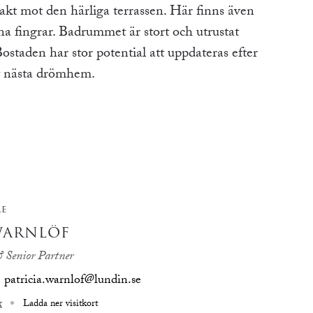
kt mot den härliga terrassen. Här finns även
a fingrar. Badrummet är stort och utrustat
staden har stor potential att uppdateras efter
tt nästa drömhem.
RE
WARNLÖF
 Senior Partner
patricia.warnlof@lundin.se
r
Ladda ner visitkort