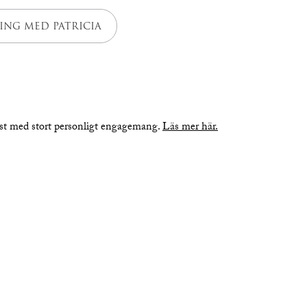
ING MED PATRICIA
nst med stort personligt engagemang.
Läs mer här.
bilder
planritning