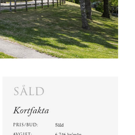
såld
Kortfakta
PRIS/BUD:
Såld
AVGIFT: