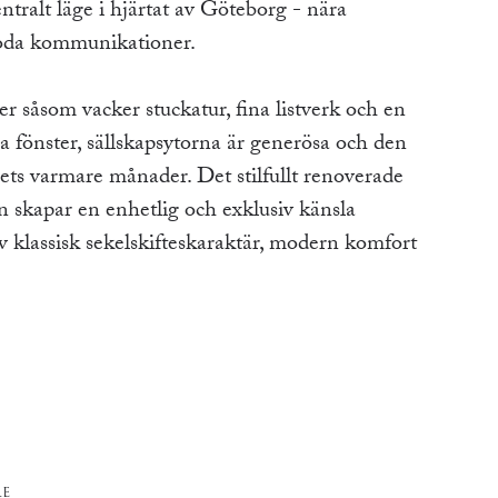
tralt läge i hjärtat av Göteborg - nära
goda kommunikationer.
r såsom vacker stuckatur, fina listverk och en
 fönster, sällskapsytorna är generösa och den
s varmare månader. Det stilfullt renoverade
 skapar en enhetlig och exklusiv känsla
klassisk sekelskifteskaraktär, modern komfort
RE