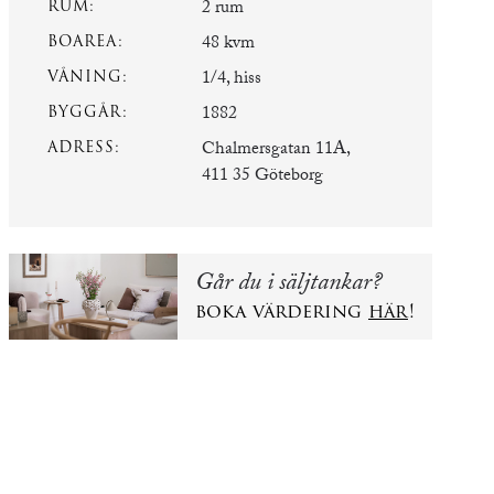
RUM:
2 rum
BOAREA:
48 kvm
VÅNING:
1/4, hiss
BYGGÅR:
1882
ADRESS:
Chalmersgatan 11A,
411 35 Göteborg
Går du i säljtankar?
boka värdering
här
!