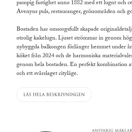
pampig fastighet anno 1882 med ett lugnt och cen
Avenyns puls, restauranger, grönområden och 
Bostaden har omsorgsfullt skapade originaldetalje
otrolig kakelugn. Ljuset strömmar in genom höga
nybyggda balkongen förlänger hemmet under året
köket från 2024 och de harmoniska materialvalen
genom hela bostaden. En perfekt kombination av 
och ett svårslaget cityläge.
LÄS HELA BESKRIVNINGEN
ANSVARIG MÄKLA