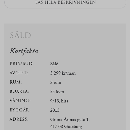
LÄS HELA BESKRIVNINGEN
såld
Kortfakta
PRIS/BUD:
Såld
AVGIFT:
3 299 kr/mån
RUM:
2 rum
BOAREA:
55 kvm
VÅNING:
9/18, hiss
BYGGÅR:
2013
ADRESS:
Gröna Annas gata 1,
417 08 Göteborg