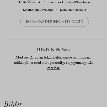
0704-55 22 84
david.soderholm@lundin.se
Läs mer om David
här
Ladda ner visitkort
BOKA VÄRDERING MED DAVID
LUNDIN
Hisingen
Med oss får du en lokal, heltäckande och modern
mäklartjänst med stort personligt engagemang.
Läs
mer här.
översikt
bilder
planritn.
karta
Bilder