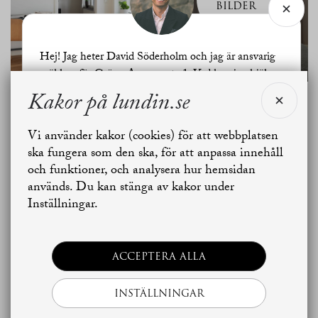
BILDER
Hej! Jag heter David Söderholm och jag är ansvarig
mäklare för Gröna Annas gata 1. Vad kan jag hjälpa
dig med?
Kakor på lundin.se
Planritning
Vi använder kakor (cookies) för att webbplatsen
Jag vill sälja
Jag vill boka värdering
ska fungera som den ska, för att anpassa innehåll
och funktioner, och analysera hur hemsidan
används. Du kan stänga av kakor under
Skapa bostadsbevakning
Kontakta mäklaren
Inställningar.
ACCEPTERA ALLA
INSTÄLLNINGAR