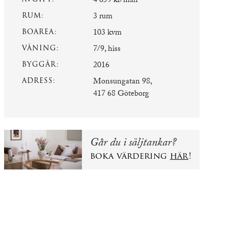
4 659 kr/mån
RUM:
3 rum
BOAREA:
103 kvm
VÅNING:
7/9, hiss
BYGGÅR:
2016
ADRESS:
Monsungatan 98,
417 68 Göteborg
Går du i säljtankar?
boka värdering
här
!