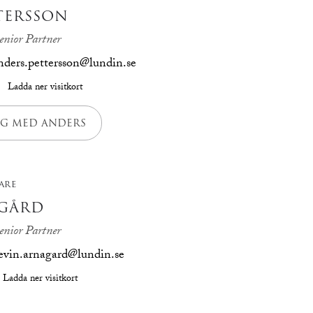
TERSSON
enior Partner
nders.pettersson@lundin.se
Ladda ner visitkort
NG MED ANDERS
ARE
AGÅRD
enior Partner
evin.arnagard@lundin.se
Ladda ner visitkort