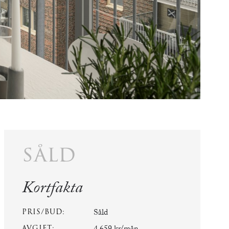
såld
Kortfakta
PRIS/BUD:
Såld
AVGIFT: