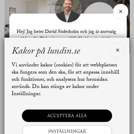
SE ALLA
BILDER
Hej! Jag heter David Söderholm och jag är ansvarig
mäklare för Eklandagatan 45C. Vad kan jag hjälpa
dig med?
Kakor på lundin.se
Vi använder kakor (cookies) för att webbplatsen
Planritning
Jag vill sälja
Jag vill boka värdering
ska fungera som den ska, för att anpassa innehåll
och funktioner, och analysera hur hemsidan
används. Du kan stänga av kakor under
Skapa bostadsbevakning
Kontakta mäklaren
Inställningar.
ACCEPTERA ALLA
INSTÄLLNINGAR