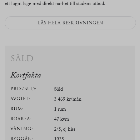
ett lugnt läge med direkt närhet till stadens utbud.
LÄS HELA BESKRIVNINGEN
såld
Kortfakta
PRIS/BUD:
Såld
AVGIFT:
3 469 kr/mån
RUM:
1 rum
BOAREA:
47 kvm
VÅNING:
2/5, ej hiss
BYGGÅR:
1935