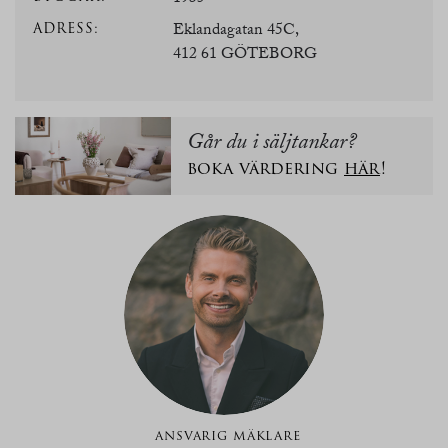
ADRESS:
Eklandagatan 45C,
412 61 GÖTEBORG
Går du i säljtankar?
boka värdering
här
!
ANSVARIG MÄKLARE