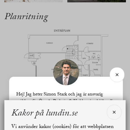
Planritning
Hej! Jag heter Simon Stark och jag är ansvarig
mäklare för Överås Parkväg 9. Vad kan jag hjälpa dig
med?
Kakor på lundin.se
Vi använder kakor (cookies) för att webbplatsen