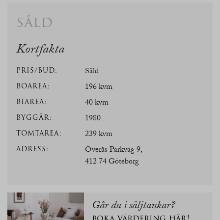
såld
Kortfakta
PRIS/BUD:
Såld
BOAREA:
196 kvm
BIAREA:
40 kvm
BYGGÅR:
1980
TOMTAREA:
239 kvm
ADRESS:
Överås Parkväg 9,
412 74 Göteborg
Går du i säljtankar?
boka värdering
här
!