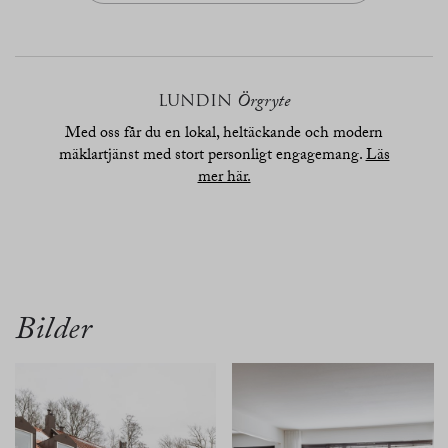
LUNDIN
Örgryte
Med oss får du en lokal, heltäckande och modern
mäklartjänst med stort personligt engagemang.
Läs
mer här.
översikt
bilder
planritn.
karta
Bilder