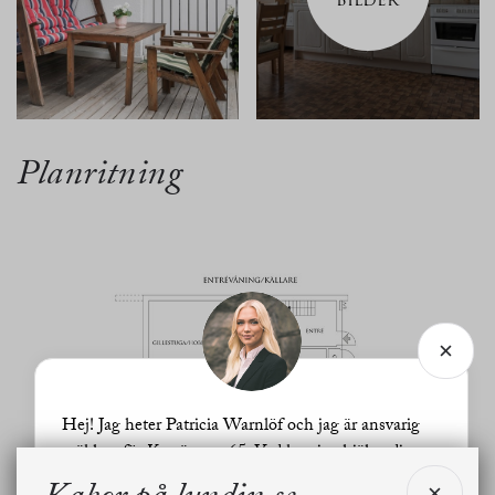
BILDER
Planritning
Hej! Jag heter Patricia Warnlöf och jag är ansvarig
mäklare för Korsängen 65. Vad kan jag hjälpa dig
med?