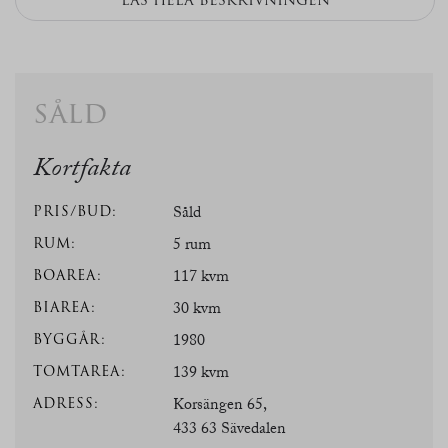
LÄS HELA BESKRIVNINGEN
såld
Kortfakta
PRIS/BUD:
Såld
RUM:
5 rum
BOAREA:
117 kvm
BIAREA:
30 kvm
BYGGÅR:
1980
TOMTAREA:
139 kvm
ADRESS:
Korsängen 65,
433 63 Sävedalen