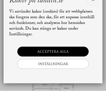
Kakor på lundin.se
Vi använder kakor (cookies) för att webbplatsen
Jag vill sälja
Jag vill boka värdering
ska fungera som den ska, för att anpassa innehåll
och funktioner, och analysera hur hemsidan
används. Du kan stänga av kakor under
Skapa bostadsbevakning
Kontakta mäklaren
Inställningar.
ACCEPTERA ALLA
INSTÄLLNINGAR