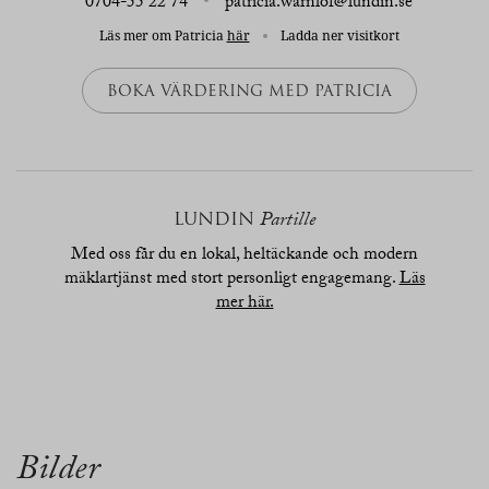
0704-55 22 74
patricia.warnlof@lundin.se
Läs mer om Patricia
här
Ladda ner visitkort
BOKA VÄRDERING MED PATRICIA
LUNDIN
Partille
Med oss får du en lokal, heltäckande och modern
mäklartjänst med stort personligt engagemang.
Läs
mer här.
översikt
bilder
planritn.
karta
Bilder