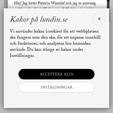
Hej! Jag heter Patricia Warnlöf och jag är ansvarig
mäklare för Agda Helins väg 3. Vad kan jag hjälpa
dig med?
Kakor på lundin.se
Vi använder kakor (cookies) för att webbplatsen
Planritning
Jag vill sälja
Jag vill boka värdering
ska fungera som den ska, för att anpassa innehåll
och funktioner, och analysera hur hemsidan
används. Du kan stänga av kakor under
Skapa bostadsbevakning
Kontakta mäklaren
Inställningar.
ACCEPTERA ALLA
INSTÄLLNINGAR