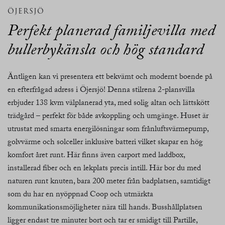
ÖJERSJÖ
Perfekt planerad familjevilla med
bullerbykänsla och hög standard
Äntligen kan vi presentera ett bekvämt och modernt boende på
en efterfrågad adress i Öjersjö! Denna stilrena 2-plansvilla
erbjuder 138 kvm välplanerad yta, med solig altan och lättskött
trädgård – perfekt för både avkoppling och umgänge. Huset är
utrustat med smarta energilösningar som frånluftsvärmepump,
golvvärme och solceller inklusive batteri vilket skapar en hög
komfort året runt. Här finns även carport med laddbox,
installerad fiber och en lekplats precis intill. Här bor du med
naturen runt knuten, bara 200 meter från badplatsen, samtidigt
som du har en nyöppnad Coop och utmärkta
kommunikationsmöjligheter nära till hands. Busshållplatsen
ligger endast tre minuter bort och tar er smidigt till Partille,