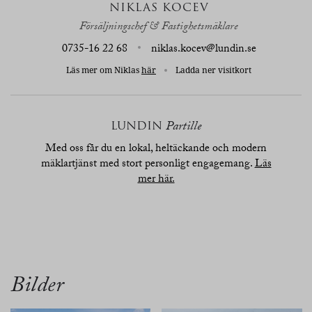
NIKLAS KOCEV
Försäljningschef & Fastighetsmäklare
0735-16 22 68
niklas.kocev@lundin.se
Läs mer om Niklas
här
Ladda ner visitkort
LUNDIN
Partille
Med oss får du en lokal, heltäckande och modern
mäklartjänst med stort personligt engagemang.
Läs
mer här.
översikt
bilder
planritn.
karta
Bilder