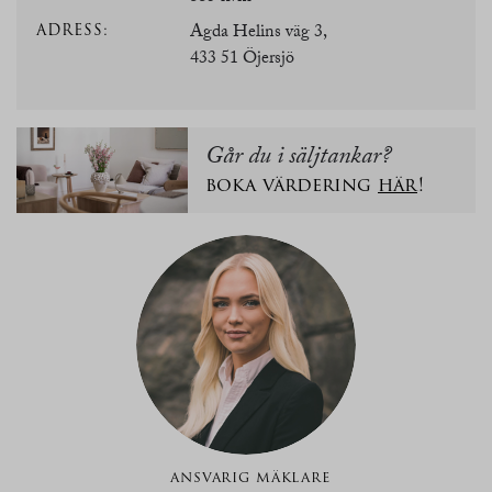
ADRESS:
Agda Helins väg 3,
433 51 Öjersjö
Går du i säljtankar?
boka värdering
här
!
ANSVARIG MÄKLARE