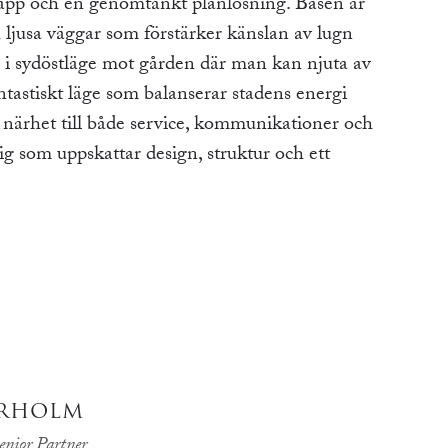
släpp och en genomtänkt planlösning. Basen är
jusa väggar som förstärker känslan av lugn
 i sydöstläge mot gården där man kan njuta av
ntastiskt läge som balanserar stadens energi
 närhet till både service, kommunikationer och
g som uppskattar design, struktur och ett
ERHOLM
enior Partner