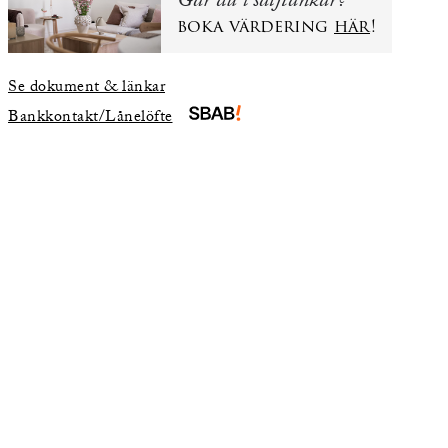
Går du i säljtankar?
boka värdering
här
!
Se dokument & länkar
Bankkontakt/Lånelöfte