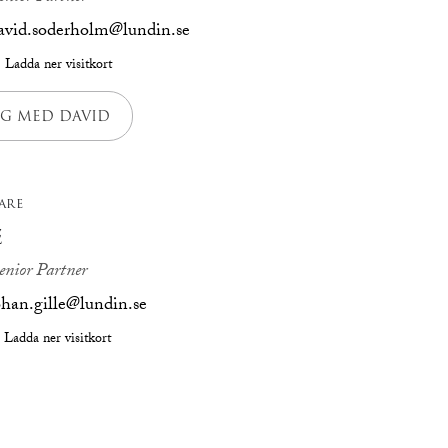
avid.soderholm@lundin.se
Ladda ner visitkort
G MED DAVID
ARE
E
enior Partner
ohan.gille@lundin.se
Ladda ner visitkort