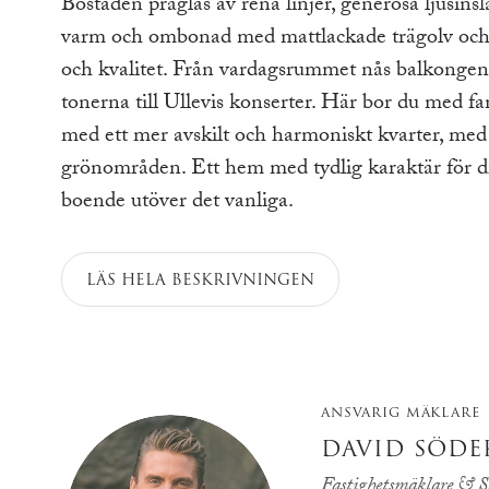
Bostaden präglas av rena linjer, generösa ljusin
varm och ombonad med mattlackade trägolv och l
och kvalitet. Från vardagsrummet nås balkongen
tonerna till Ullevis konserter. Här bor du med fa
med ett mer avskilt och harmoniskt kvarter, med
grönområden. Ett hem med tydlig karaktär för di
boende utöver det vanliga.
LÄS HELA BESKRIVNINGEN
ANSVARIG MÄKLARE
DAVID SÖD
Fastighetsmäklare & S