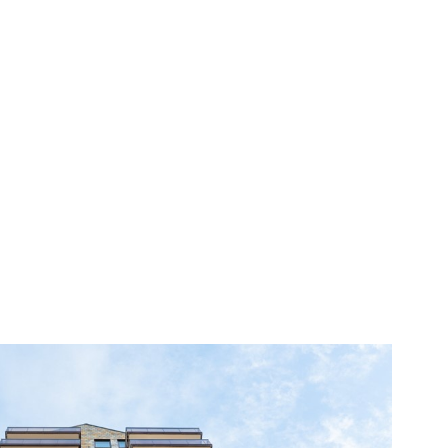
skrivning
karta