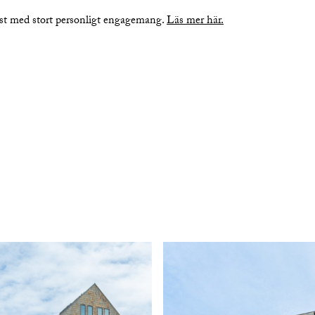
nst med stort personligt engagemang.
Läs mer här.
r
planritning
be