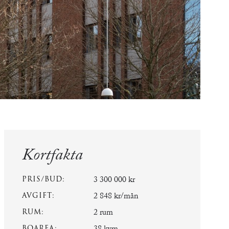
Kortfakta
PRIS/BUD:
3 300 000 kr
AVGIFT:
2 848 kr/mån
RUM:
2 rum
BOAREA: