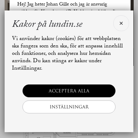
Hej! Jag heter Johan Gille och jag är ansvarig
mäklare för Vasaplatsen 6B. Vad kan jag hjälpa dig
med?
Kakor på lundin.se
SE ALLA
BILDER
Vi använder kakor (cookies) för att webbplatsen
Jag vill sälja
Jag vill boka värdering
ska fungera som den ska, för att anpassa innehåll
och funktioner, och analysera hur hemsidan
används. Du kan stänga av kakor under
Skapa bostadsbevakning
Kontakta mäklaren
Inställningar.
Planritning
ACCEPTERA ALLA
INSTÄLLNINGAR