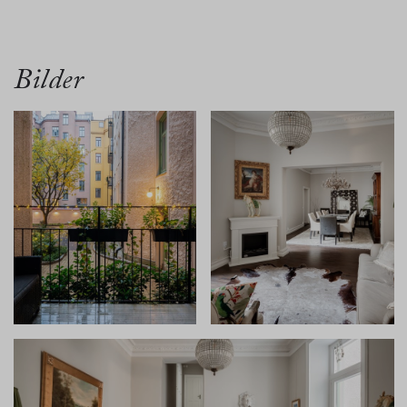
översikt
bilder
planritn.
karta
Bilder