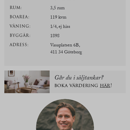
RUM:
3,5 rum
BOAREA:
119 kvm
VÅNING:
1/4, ej hiss
BYGGÅR:
1898
ADRESS:
Vasaplatsen 6B,
411 34 Göteborg
Går du i säljtankar?
boka värdering
här
!