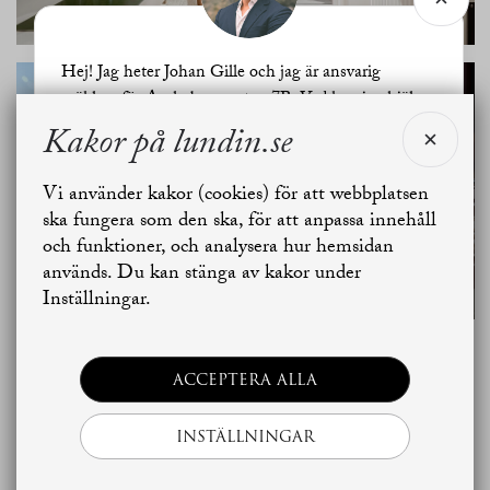
Hej! Jag heter Johan Gille och jag är ansvarig
mäklare för Aschebergsgatan 7B. Vad kan jag hjälpa
dig med?
Kakor på lundin.se
SE ALLA
Vi använder kakor (cookies) för att webbplatsen
BILDER
Jag vill sälja
Jag vill boka värdering
ska fungera som den ska, för att anpassa innehåll
och funktioner, och analysera hur hemsidan
används. Du kan stänga av kakor under
Skapa bostadsbevakning
Kontakta mäklaren
Inställningar.
Planritning
ACCEPTERA ALLA
INSTÄLLNINGAR