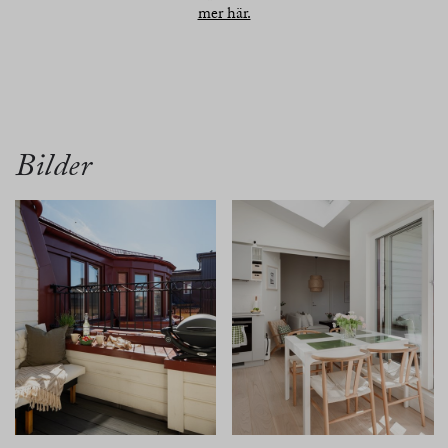
mer här.
översikt
bilder
planritn.
karta
Bilder