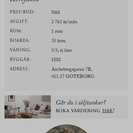
PRIS/BUD:
Såld
AVGIFT:
2 761 kr/mån
RUM:
1 rum
BOAREA:
35 kvm
VÅNING:
5/5, ej hiss
BYGGÅR:
1888
ADRESS:
Aschebergsgatan 7B,
411 27 GÖTEBORG
Går du i säljtankar?
boka värdering
här
!