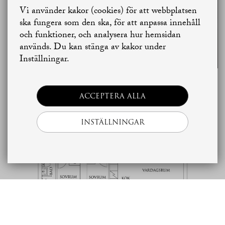
SE ALLA
Vi använder kakor (cookies) för att webbplatsen
BILDER
Jag vill sälja
Jag vill boka värdering
ska fungera som den ska, för att anpassa innehåll
och funktioner, och analysera hur hemsidan
används. Du kan stänga av kakor under
Skapa bostadsbevakning
Kontakta mäklaren
Inställningar.
Planritning
ACCEPTERA ALLA
INSTÄLLNINGAR