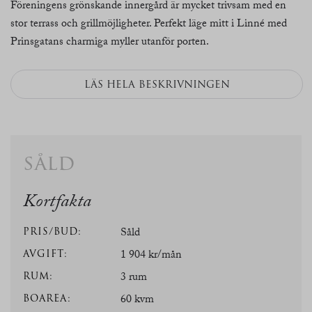
Föreningens grönskande innergård är mycket trivsam med en
stor terrass och grillmöjligheter. Perfekt läge mitt i Linné med
Prinsgatans charmiga myller utanför porten.
LÄS HELA BESKRIVNINGEN
såld
Kortfakta
PRIS/BUD:
Såld
AVGIFT:
1 904 kr/mån
RUM:
3 rum
BOAREA:
60 kvm