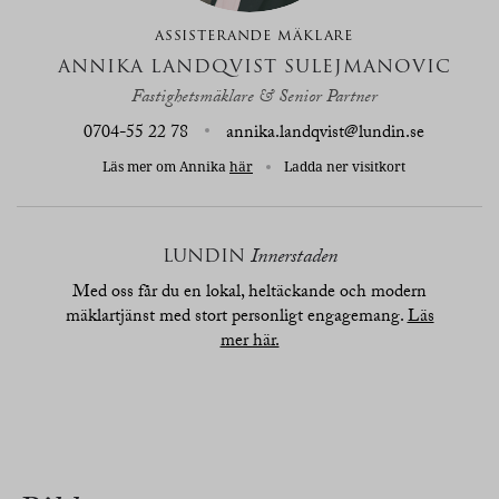
ASSISTERANDE MÄKLARE
ANNIKA LANDQVIST SULEJMANOVIC
Fastighetsmäklare & Senior Partner
0704-55 22 78
annika.landqvist@lundin.se
Läs mer om Annika
här
Ladda ner visitkort
LUNDIN
Innerstaden
Med oss får du en lokal, heltäckande och modern
mäklartjänst med stort personligt engagemang.
Läs
mer här.
översikt
bilder
planritn.
karta