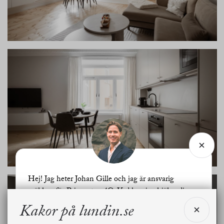
Hej! Jag heter Johan Gille och jag är ansvarig
mäklare för Prinsgatan 4C. Vad kan jag hjälpa dig
med?
Kakor på lundin.se