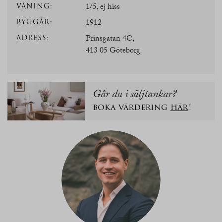
VÅNING:
1/5, ej hiss
BYGGÅR:
1912
ADRESS:
Prinsgatan 4C,
413 05 Göteborg
Går du i säljtankar?
boka värdering
här
!